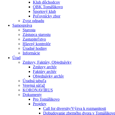
Klub dôchodcov
OBK Tomášikovo
Športový klub
Poľovnícky zbor
Zvoz odpadu
Samospráva
Starosta
Zástupca starostu
Zastupiteľstvo
Hlavný kontrolór
Úradné hodiny
Informácie
Úrad
Zmluvy, Faktúry, Objednávky
Zmluvy archív
Faktúry archív
Objednávky archív
Úradná tabuľa
Verejná súťaž
KORONAVÍRUS
Dokumenty
Pro Tomášikovo
Projekty
Call for diversity/Výzva k rozmanitosti
Dobudovanie zberného dvora v Tomášikov