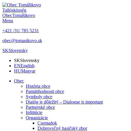
Tallós
község
Obec
Tomášikovo
Menu
+421 /31/ 785 5231
obec@tomasikovo.sk
SK
Slovensky
SK
Slovensky
EN
English
HU
Magyar
Obec
História obce
Pamätihodnosti obce
Symboly obce
Dialóg je dôležitý – Dialogue is important
Partnerské obce
Inštitúcie
Organizácie
Csemadok
Dobrovoľný hasičský zbor