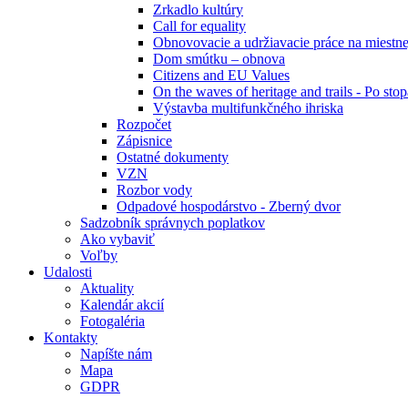
Zrkadlo kultúry
Call for equality
Obnovovacie a udržiavacie práce na miestn
Dom smútku – obnova
Citizens and EU Values
On the waves of heritage and trails - Po st
Výstavba multifunkčného ihriska
Rozpočet
Zápisnice
Ostatné dokumenty
VZN
Rozbor vody
Odpadové hospodárstvo - Zberný dvor
Sadzobník správnych poplatkov
Ako vybaviť
Voľby
Udalosti
Aktuality
Kalendár akcií
Fotogaléria
Kontakty
Napíšte nám
Mapa
GDPR