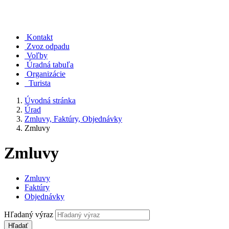
Kontakt
Zvoz odpadu
Voľby
Úradná tabuľa
Organizácie
Turista
Úvodná stránka
Úrad
Zmluvy, Faktúry, Objednávky
Zmluvy
Zmluvy
Zmluvy
Faktúry
Objednávky
Hľadaný výraz
Hľadať