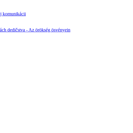
ej komunikácii
opách dedičstva - Az örökség ösvényein