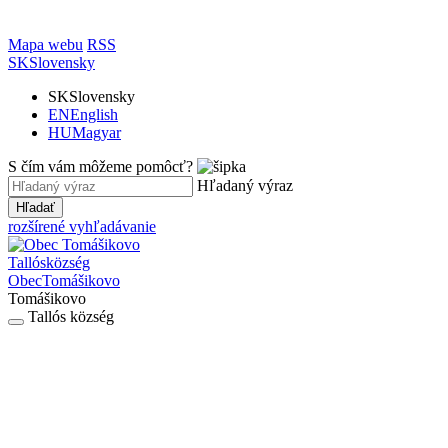
Mapa webu
RSS
SK
Slovensky
SK
Slovensky
EN
English
HU
Magyar
S čím vám môžeme pomôcť?
Hľadaný výraz
Hľadať
rozšírené vyhľadávanie
Tallós
község
Obec
Tomášikovo
Tomášikovo
Tallós község