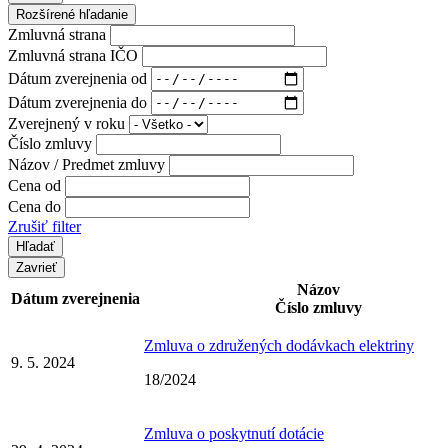
Rozšírené hľadanie
Zmluvná strana
Zmluvná strana IČO
Dátum zverejnenia od
Dátum zverejnenia do
Zverejnený v roku
Číslo zmluvy
Názov / Predmet zmluvy
Cena od
Cena do
Zrušiť filter
Zavrieť
Názov
Dátum zverejnenia
Číslo zmluvy
Zmluva o združených dodávkach elektriny
9. 5. 2024
18/2024
Zmluva o poskytnutí dotácie