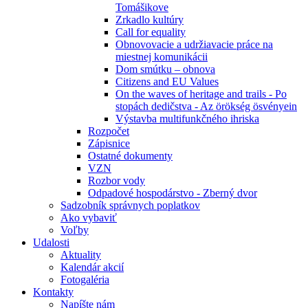
Tomášikove
Zrkadlo kultúry
Call for equality
Obnovovacie a udržiavacie práce na
miestnej komunikácii
Dom smútku – obnova
Citizens and EU Values
On the waves of heritage and trails - Po
stopách dedičstva - Az örökség ösvényein
Výstavba multifunkčného ihriska
Rozpočet
Zápisnice
Ostatné dokumenty
VZN
Rozbor vody
Odpadové hospodárstvo - Zberný dvor
Sadzobník správnych poplatkov
Ako vybaviť
Voľby
Udalosti
Aktuality
Kalendár akcií
Fotogaléria
Kontakty
Napíšte nám