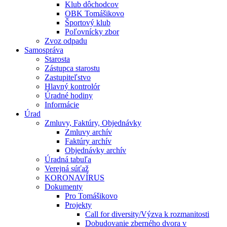
Klub dôchodcov
OBK Tomášikovo
Športový klub
Poľovnícky zbor
Zvoz odpadu
Samospráva
Starosta
Zástupca starostu
Zastupiteľstvo
Hlavný kontrolór
Úradné hodiny
Informácie
Úrad
Zmluvy, Faktúry, Objednávky
Zmluvy archív
Faktúry archív
Objednávky archív
Úradná tabuľa
Verejná súťaž
KORONAVÍRUS
Dokumenty
Pro Tomášikovo
Projekty
Call for diversity/Výzva k rozmanitosti
Dobudovanie zberného dvora v