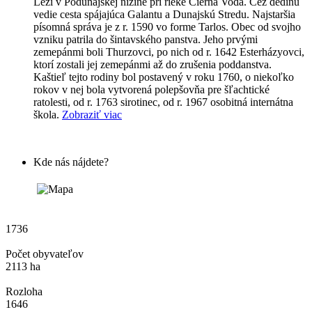
Leží v Podunajskej nížine pri rieke Čierna Voda. Cez dedinu
vedie cesta spájajúca Galantu a Dunajskú Stredu. Najstaršia
písomná správa je z r. 1590 vo forme Tarlos. Obec od svojho
vzniku patrila do šintavského panstva. Jeho prvými
zemepánmi boli Thurzovci, po nich od r. 1642 Esterházyovci,
ktorí zostali jej zemepánmi až do zrušenia poddanstva.
Kaštieľ tejto rodiny bol postavený v roku 1760, o niekoľko
rokov v nej bola vytvorená polepšovňa pre šľachtické
ratolesti, od r. 1763 sirotinec, od r. 1967 osobitná internátna
škola.
Zobraziť viac
Kde nás nájdete?
1736
Počet obyvateľov
2113 ha
Rozloha
1646