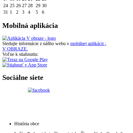
24
25
26
27
28
29
30
31
1
2
3
4
5
6
Mobilná aplikácia
Sledujte informácie z nášho webu v
mobilnej aplikácii -
V OBRAZE.
Voľne k stiahnutiu:
Sociálne siete
História obce