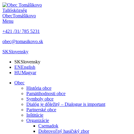
Tallós
község
Obec
Tomášikovo
Menu
+421 /31/ 785 5231
obec@tomasikovo.sk
SK
Slovensky
SK
Slovensky
EN
English
HU
Magyar
Obec
História obce
Pamätihodnosti obce
Symboly obce
Dialóg je dôležitý – Dialogue is important
Partnerské obce
Inštitúcie
Organizácie
Csemadok
Dobrovoľný hasičský zbor