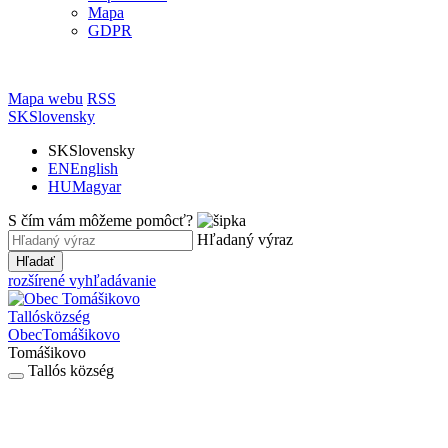
Mapa
GDPR
Mapa webu
RSS
SK
Slovensky
SK
Slovensky
EN
English
HU
Magyar
S čím vám môžeme pomôcť?
Hľadaný výraz
Hľadať
rozšírené vyhľadávanie
Tallós
község
Obec
Tomášikovo
Tomášikovo
Tallós község