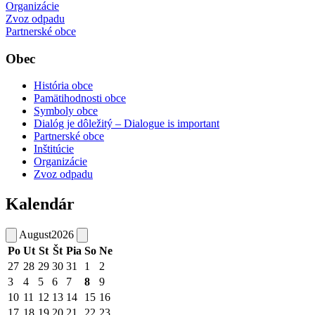
Organizácie
Zvoz odpadu
Partnerské obce
Obec
História obce
Pamätihodnosti obce
Symboly obce
Dialóg je dôležitý – Dialogue is important
Partnerské obce
Inštitúcie
Organizácie
Zvoz odpadu
Kalendár
August
2026
Po
Ut
St
Št
Pia
So
Ne
27
28
29
30
31
1
2
3
4
5
6
7
8
9
10
11
12
13
14
15
16
17
18
19
20
21
22
23