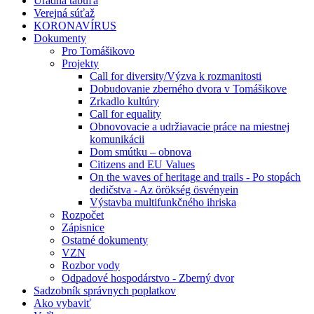
Úradná tabuľa
Verejná súťaž
KORONAVÍRUS
Dokumenty
Pro Tomášikovo
Projekty
Call for diversity/Výzva k rozmanitosti
Dobudovanie zberného dvora v Tomášikove
Zrkadlo kultúry
Call for equality
Obnovovacie a udržiavacie práce na miestnej
komunikácii
Dom smútku – obnova
Citizens and EU Values
On the waves of heritage and trails - Po stopách
dedičstva - Az örökség ösvényein
Výstavba multifunkčného ihriska
Rozpočet
Zápisnice
Ostatné dokumenty
VZN
Rozbor vody
Odpadové hospodárstvo - Zberný dvor
Sadzobník správnych poplatkov
Ako vybaviť