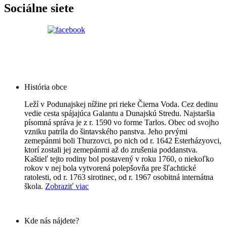
Sociálne siete
História obce
Leží v Podunajskej nížine pri rieke Čierna Voda. Cez dedinu
vedie cesta spájajúca Galantu a Dunajskú Stredu. Najstaršia
písomná správa je z r. 1590 vo forme Tarlos. Obec od svojho
vzniku patrila do šintavského panstva. Jeho prvými
zemepánmi boli Thurzovci, po nich od r. 1642 Esterházyovci,
ktorí zostali jej zemepánmi až do zrušenia poddanstva.
Kaštieľ tejto rodiny bol postavený v roku 1760, o niekoľko
rokov v nej bola vytvorená polepšovňa pre šľachtické
ratolesti, od r. 1763 sirotinec, od r. 1967 osobitná internátna
škola.
Zobraziť viac
Kde nás nájdete?