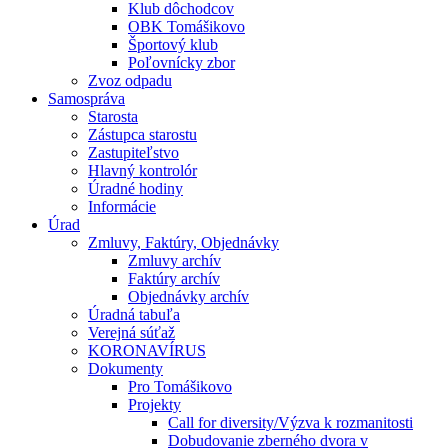
Klub dôchodcov
OBK Tomášikovo
Športový klub
Poľovnícky zbor
Zvoz odpadu
Samospráva
Starosta
Zástupca starostu
Zastupiteľstvo
Hlavný kontrolór
Úradné hodiny
Informácie
Úrad
Zmluvy, Faktúry, Objednávky
Zmluvy archív
Faktúry archív
Objednávky archív
Úradná tabuľa
Verejná súťaž
KORONAVÍRUS
Dokumenty
Pro Tomášikovo
Projekty
Call for diversity/Výzva k rozmanitosti
Dobudovanie zberného dvora v