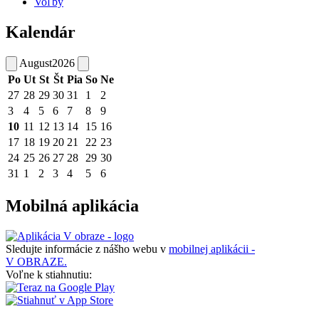
Voľby
Kalendár
August
2026
Po
Ut
St
Št
Pia
So
Ne
27
28
29
30
31
1
2
3
4
5
6
7
8
9
10
11
12
13
14
15
16
17
18
19
20
21
22
23
24
25
26
27
28
29
30
31
1
2
3
4
5
6
Mobilná aplikácia
Sledujte informácie z nášho webu v
mobilnej aplikácii -
V OBRAZE.
Voľne k stiahnutiu: