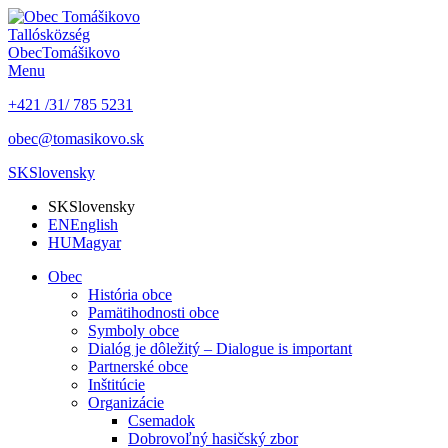
Tallós
község
Obec
Tomášikovo
Menu
+421 /31/ 785 5231
obec@tomasikovo.sk
SK
Slovensky
SK
Slovensky
EN
English
HU
Magyar
Obec
História obce
Pamätihodnosti obce
Symboly obce
Dialóg je dôležitý – Dialogue is important
Partnerské obce
Inštitúcie
Organizácie
Csemadok
Dobrovoľný hasičský zbor