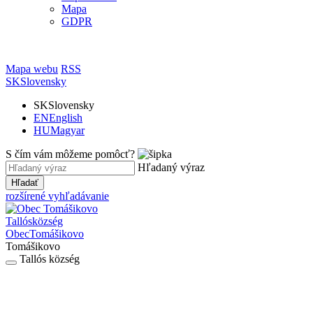
Mapa
GDPR
Mapa webu
RSS
SK
Slovensky
SK
Slovensky
EN
English
HU
Magyar
S čím vám môžeme pomôcť?
Hľadaný výraz
Hľadať
rozšírené vyhľadávanie
Tallós
község
Obec
Tomášikovo
Tomášikovo
Tallós község