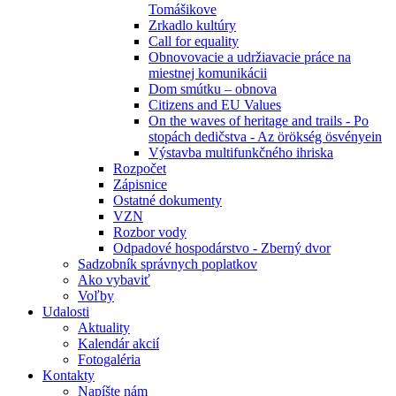
Tomášikove
Zrkadlo kultúry
Call for equality
Obnovovacie a udržiavacie práce na
miestnej komunikácii
Dom smútku – obnova
Citizens and EU Values
On the waves of heritage and trails - Po
stopách dedičstva - Az örökség ösvényein
Výstavba multifunkčného ihriska
Rozpočet
Zápisnice
Ostatné dokumenty
VZN
Rozbor vody
Odpadové hospodárstvo - Zberný dvor
Sadzobník správnych poplatkov
Ako vybaviť
Voľby
Udalosti
Aktuality
Kalendár akcií
Fotogaléria
Kontakty
Napíšte nám