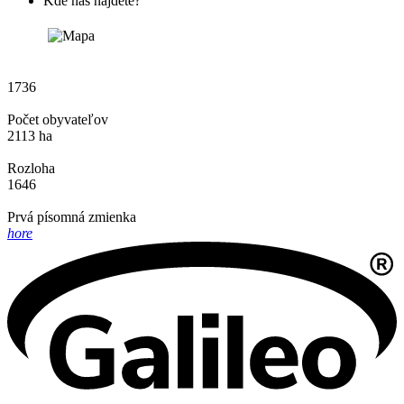
Kde nás nájdete?
1736
Počet obyvateľov
2113 ha
Rozloha
1646
Prvá písomná zmienka
hore