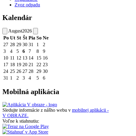
Zvoz odpadu
Kalendár
August
2026
Po
Ut
St
Št
Pia
So
Ne
27
28
29
30
31
1
2
3
4
5
6
7
8
9
10
11
12
13
14
15
16
17
18
19
20
21
22
23
24
25
26
27
28
29
30
31
1
2
3
4
5
6
Mobilná aplikácia
Sledujte informácie z nášho webu v
mobilnej aplikácii -
V OBRAZE.
Voľne k stiahnutiu: