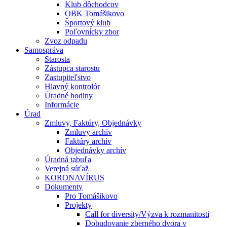
Klub dôchodcov
OBK Tomášikovo
Športový klub
Poľovnícky zbor
Zvoz odpadu
Samospráva
Starosta
Zástupca starostu
Zastupiteľstvo
Hlavný kontrolór
Úradné hodiny
Informácie
Úrad
Zmluvy, Faktúry, Objednávky
Zmluvy archív
Faktúry archív
Objednávky archív
Úradná tabuľa
Verejná súťaž
KORONAVÍRUS
Dokumenty
Pro Tomášikovo
Projekty
Call for diversity/Výzva k rozmanitosti
Dobudovanie zberného dvora v