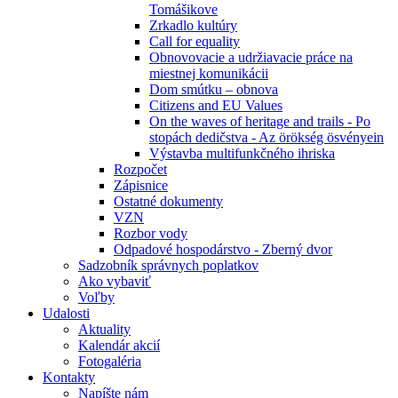
Tomášikove
Zrkadlo kultúry
Call for equality
Obnovovacie a udržiavacie práce na
miestnej komunikácii
Dom smútku – obnova
Citizens and EU Values
On the waves of heritage and trails - Po
stopách dedičstva - Az örökség ösvényein
Výstavba multifunkčného ihriska
Rozpočet
Zápisnice
Ostatné dokumenty
VZN
Rozbor vody
Odpadové hospodárstvo - Zberný dvor
Sadzobník správnych poplatkov
Ako vybaviť
Voľby
Udalosti
Aktuality
Kalendár akcií
Fotogaléria
Kontakty
Napíšte nám