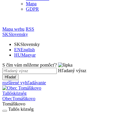
Mapa
GDPR
Mapa webu
RSS
SK
Slovensky
SK
Slovensky
EN
English
HU
Magyar
S čím vám môžeme pomôcť?
Hľadaný výraz
Hľadať
rozšírené vyhľadávanie
Tallós
község
Obec
Tomášikovo
Tomášikovo
Tallós község