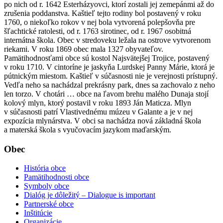
po nich od r. 1642 Esterházyovci, ktorí zostali jej zemepánmi až do
zrušenia poddanstva. Kaštieľ tejto rodiny bol postavený v roku
1760, o niekoľko rokov v nej bola vytvorená polepšovňa pre
šľachtické ratolesti, od r. 1763 sirotinec, od r. 1967 osobitná
internátna škola. Obec v stredoveku ležala na ostrove vytvorenom
riekami. V roku 1869 obec mala 1327 obyvateľov.
Pamätihodnosťami obce sú kostol Najsvätejšej Trojice, postavený
v roku 1710. V cintoríne je jaskyňa Lurdskej Panny Márie, ktorá je
pútnickým miestom. Kaštieľ v súčasnosti nie je verejnosti prístupný.
Vedľa neho sa nachádzal prekrásny park, dnes sa zachovalo z neho
len torzo. V chotári … obce na ľavom brehu malého Dunaja stojí
kolový mlyn, ktorý postavil v roku 1893 Ján Maticza. Mlyn
v súčasnosti patrí Vlastivednému múzeu v Galante a je v nej
expozícia mlynárstva. V obci sa nachádza nová základná škola
a materská škola s vyučovacím jazykom maďarským.
Obec
História obce
Pamätihodnosti obce
Symboly obce
Dialóg je dôležitý – Dialogue is important
Partnerské obce
Inštitúcie
Organizácie