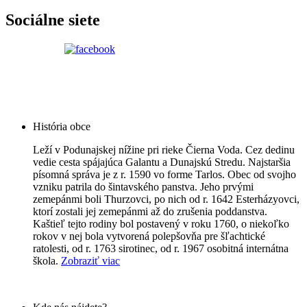
Sociálne siete
História obce
Leží v Podunajskej nížine pri rieke Čierna Voda. Cez dedinu
vedie cesta spájajúca Galantu a Dunajskú Stredu. Najstaršia
písomná správa je z r. 1590 vo forme Tarlos. Obec od svojho
vzniku patrila do šintavského panstva. Jeho prvými
zemepánmi boli Thurzovci, po nich od r. 1642 Esterházyovci,
ktorí zostali jej zemepánmi až do zrušenia poddanstva.
Kaštieľ tejto rodiny bol postavený v roku 1760, o niekoľko
rokov v nej bola vytvorená polepšovňa pre šľachtické
ratolesti, od r. 1763 sirotinec, od r. 1967 osobitná internátna
škola.
Zobraziť viac