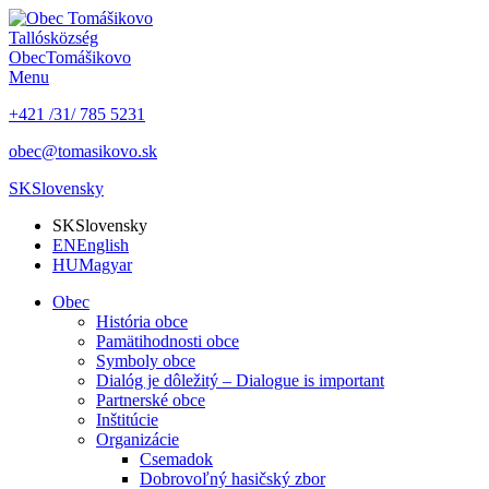
Tallós
község
Obec
Tomášikovo
Menu
+421 /31/ 785 5231
obec@tomasikovo.sk
SK
Slovensky
SK
Slovensky
EN
English
HU
Magyar
Obec
História obce
Pamätihodnosti obce
Symboly obce
Dialóg je dôležitý – Dialogue is important
Partnerské obce
Inštitúcie
Organizácie
Csemadok
Dobrovoľný hasičský zbor