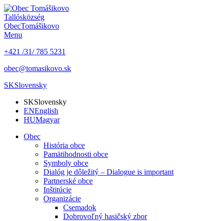
Tallós
község
Obec
Tomášikovo
Menu
+421 /31/ 785 5231
obec@tomasikovo.sk
SK
Slovensky
SK
Slovensky
EN
English
HU
Magyar
Obec
História obce
Pamätihodnosti obce
Symboly obce
Dialóg je dôležitý – Dialogue is important
Partnerské obce
Inštitúcie
Organizácie
Csemadok
Dobrovoľný hasičský zbor