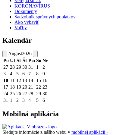
Verejná súťaž
KORONAVÍRUS
Dokumenty
Sadzobník správnych poplatkov
Ako vybaviť
Voľby
Kalendár
August
2026
Po
Ut
St
Št
Pia
So
Ne
27
28
29
30
31
1
2
3
4
5
6
7
8
9
10
11
12
13
14
15
16
17
18
19
20
21
22
23
24
25
26
27
28
29
30
31
1
2
3
4
5
6
Mobilná aplikácia
Sledujte informácie z nášho webu v
mobilnej aplikácii -