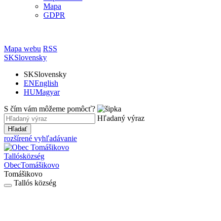
Mapa
GDPR
Mapa webu
RSS
SK
Slovensky
SK
Slovensky
EN
English
HU
Magyar
S čím vám môžeme pomôcť?
Hľadaný výraz
Hľadať
rozšírené vyhľadávanie
Tallós
község
Obec
Tomášikovo
Tomášikovo
Tallós község