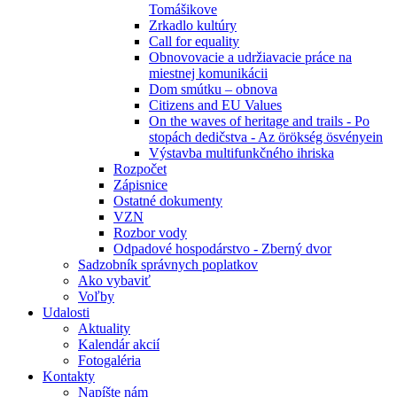
Tomášikove
Zrkadlo kultúry
Call for equality
Obnovovacie a udržiavacie práce na
miestnej komunikácii
Dom smútku – obnova
Citizens and EU Values
On the waves of heritage and trails - Po
stopách dedičstva - Az örökség ösvényein
Výstavba multifunkčného ihriska
Rozpočet
Zápisnice
Ostatné dokumenty
VZN
Rozbor vody
Odpadové hospodárstvo - Zberný dvor
Sadzobník správnych poplatkov
Ako vybaviť
Voľby
Udalosti
Aktuality
Kalendár akcií
Fotogaléria
Kontakty
Napíšte nám