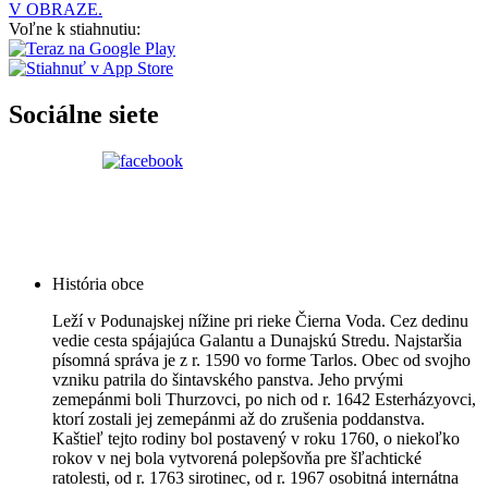
V OBRAZE.
Voľne k stiahnutiu:
Sociálne siete
História obce
Leží v Podunajskej nížine pri rieke Čierna Voda. Cez dedinu
vedie cesta spájajúca Galantu a Dunajskú Stredu. Najstaršia
písomná správa je z r. 1590 vo forme Tarlos. Obec od svojho
vzniku patrila do šintavského panstva. Jeho prvými
zemepánmi boli Thurzovci, po nich od r. 1642 Esterházyovci,
ktorí zostali jej zemepánmi až do zrušenia poddanstva.
Kaštieľ tejto rodiny bol postavený v roku 1760, o niekoľko
rokov v nej bola vytvorená polepšovňa pre šľachtické
ratolesti, od r. 1763 sirotinec, od r. 1967 osobitná internátna