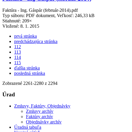
Faktúra - Ing. Gáspár (február-2014).pdf
Typ súboru: PDF dokument, Veľkosť: 246,33 kB
Stiahnuté: 209×
Vložené:
8. 1. 2015
prvá stránka
predchádzajúca stránka
112
113
114
115
ďalšia stránka
posledná stránka
Zobrazené
2261
-
2280
z 2294
Úrad
Zmluvy, Faktúry, Objednávky
Zmluvy archív
Faktúry archív
Objednávky archív
Úradná tabuľa