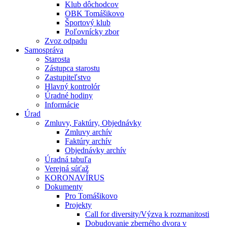
Klub dôchodcov
OBK Tomášikovo
Športový klub
Poľovnícky zbor
Zvoz odpadu
Samospráva
Starosta
Zástupca starostu
Zastupiteľstvo
Hlavný kontrolór
Úradné hodiny
Informácie
Úrad
Zmluvy, Faktúry, Objednávky
Zmluvy archív
Faktúry archív
Objednávky archív
Úradná tabuľa
Verejná súťaž
KORONAVÍRUS
Dokumenty
Pro Tomášikovo
Projekty
Call for diversity/Výzva k rozmanitosti
Dobudovanie zberného dvora v