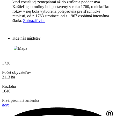
ktorí zostali jej zemepánmi až do zrušenia poddanstva.
Kaštieľ tejto rodiny bol postavený v roku 1760, o niekoľko
rokov v nej bola vytvorená polepšovňa pre šľachtické
ratolesti, od r. 1763 sirotinec, od r. 1967 osobitná internátna
škola.
Zobraziť viac
Kde nás nájdete?
1736
Počet obyvateľov
2113 ha
Rozloha
1646
Prvá písomná zmienka
hore