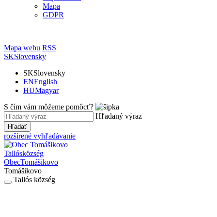
Mapa
GDPR
Mapa webu
RSS
SK
Slovensky
SK
Slovensky
EN
English
HU
Magyar
S čím vám môžeme pomôcť?
Hľadaný výraz
Hľadať
rozšírené vyhľadávanie
Tallós
község
Obec
Tomášikovo
Tomášikovo
Tallós község