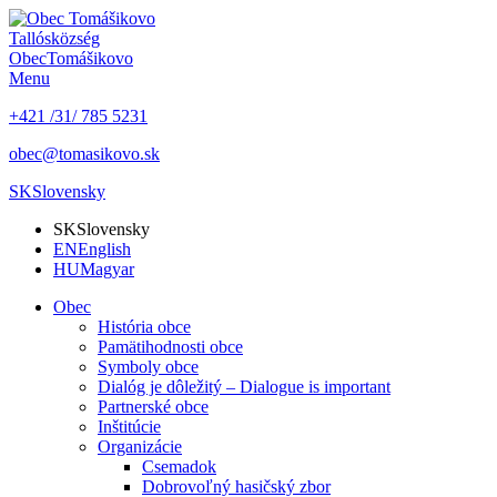
Tallós
község
Obec
Tomášikovo
Menu
+421 /31/ 785 5231
obec@tomasikovo.sk
SK
Slovensky
SK
Slovensky
EN
English
HU
Magyar
Obec
História obce
Pamätihodnosti obce
Symboly obce
Dialóg je dôležitý – Dialogue is important
Partnerské obce
Inštitúcie
Organizácie
Csemadok
Dobrovoľný hasičský zbor