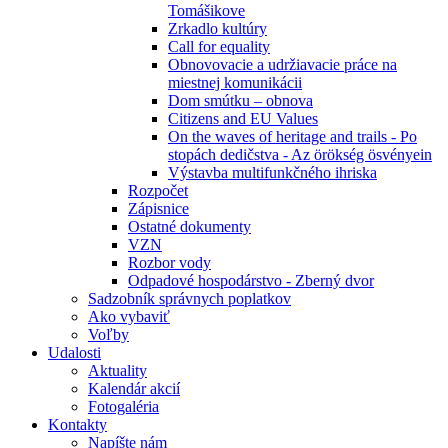
Tomášikove
Zrkadlo kultúry
Call for equality
Obnovovacie a udržiavacie práce na
miestnej komunikácii
Dom smútku – obnova
Citizens and EU Values
On the waves of heritage and trails - Po
stopách dedičstva - Az örökség ösvényein
Výstavba multifunkčného ihriska
Rozpočet
Zápisnice
Ostatné dokumenty
VZN
Rozbor vody
Odpadové hospodárstvo - Zberný dvor
Sadzobník správnych poplatkov
Ako vybaviť
Voľby
Udalosti
Aktuality
Kalendár akcií
Fotogaléria
Kontakty
Napíšte nám