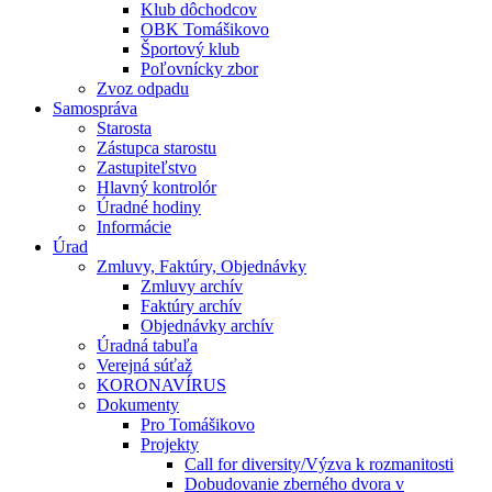
Klub dôchodcov
OBK Tomášikovo
Športový klub
Poľovnícky zbor
Zvoz odpadu
Samospráva
Starosta
Zástupca starostu
Zastupiteľstvo
Hlavný kontrolór
Úradné hodiny
Informácie
Úrad
Zmluvy, Faktúry, Objednávky
Zmluvy archív
Faktúry archív
Objednávky archív
Úradná tabuľa
Verejná súťaž
KORONAVÍRUS
Dokumenty
Pro Tomášikovo
Projekty
Call for diversity/Výzva k rozmanitosti
Dobudovanie zberného dvora v