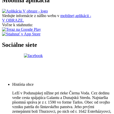
Mobilná aplikácia
Sledujte informácie z nášho webu v
mobilnej aplikácii -
V OBRAZE.
Voľne k stiahnutiu:
Sociálne siete
História obce
Leží v Podunajskej nížine pri rieke Čierna Voda. Cez dedinu
vedie cesta spájajúca Galantu a Dunajskú Stredu. Najstaršia
písomná správa je z r. 1590 vo forme Tarlos. Obec od svojho
vzniku patrila do šintavského panstva. Jeho prvými
zemepánmi boli Thurzovci, po nich od r. 1642 Esterházyovci,