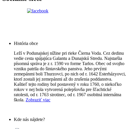
História obce
Leží v Podunajskej nížine pri rieke Čierna Voda. Cez dedinu
vedie cesta spájajúca Galantu a Dunajskú Stredu. Najstaršia
písomná správa je z r. 1590 vo forme Tarlos. Obec od svojho
vzniku patrila do šintavského panstva. Jeho prvými
zemepánmi boli Thurzovci, po nich od r. 1642 Esterházyovci,
ktorí zostali jej zemepánmi až do zrušenia poddanstva.
Kaštieľ tejto rodiny bol postavený v roku 1760, o niekoľko
rokov v nej bola vytvorená polepšovňa pre šľachtické
ratolesti, od r. 1763 sirotinec, od r. 1967 osobitná internátna
škola.
Zobraziť viac
Kde nás nájdete?