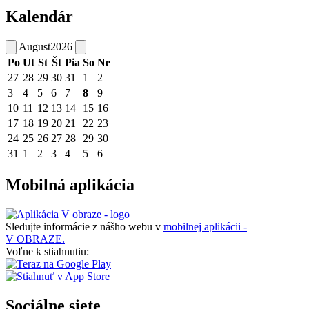
Kalendár
August
2026
Po
Ut
St
Št
Pia
So
Ne
27
28
29
30
31
1
2
3
4
5
6
7
8
9
10
11
12
13
14
15
16
17
18
19
20
21
22
23
24
25
26
27
28
29
30
31
1
2
3
4
5
6
Mobilná aplikácia
Sledujte informácie z nášho webu v
mobilnej aplikácii -
V OBRAZE.
Voľne k stiahnutiu:
Sociálne siete