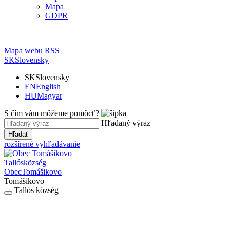
Mapa
GDPR
Mapa webu
RSS
SK
Slovensky
SK
Slovensky
EN
English
HU
Magyar
S čím vám môžeme pomôcť?
Hľadaný výraz
Hľadať
rozšírené vyhľadávanie
Tallós
község
Obec
Tomášikovo
Tomášikovo
Tallós község