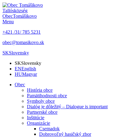
Tallós
község
Obec
Tomášikovo
Menu
+421 /31/ 785 5231
obec@tomasikovo.sk
SK
Slovensky
SK
Slovensky
EN
English
HU
Magyar
Obec
História obce
Pamätihodnosti obce
Symboly obce
Dialóg je dôležitý – Dialogue is important
Partnerské obce
Inštitúcie
Organizácie
Csemadok
Dobrovoľný hasičský zbor