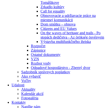
Tomášikove
Zrkadlo kultúry
Call for equality
Obnovovacie a udržiavacie práce na
miestnej komunikácii
Dom smútku – obnova
Citizens and EU Values
On the waves of heritage and trails - Po
stopách dedičstva - Az örökség ösvényein
Výstavba multifunkčného ihriska
Rozpočet
Zápisnice
Ostatné dokumenty
VZN
Rozbor vody
Odpadové hospodárstvo - Zberný dvor
Sadzobník správnych poplatkov
Ako vybaviť
Voľby
Udalosti
Aktuality
Kalendár akcií
Fotogaléria
Kontakty
Napíšte nám