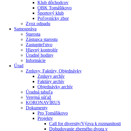
Klub dôchodcov
OBK Tomášikovo
Športový klub
Poľovnícky zbor
Zvoz odpadu
Samospráva
Starosta
Zástupca starostu
Zastupiteľstvo
Hlavný kontrolór
Úradné hodiny
Informácie
Úrad
Zmluvy, Faktúry, Objednávky
Zmluvy archív
Faktúry archív
Objednávky archív
Úradná tabuľa
Verejná súťaž
KORONAVÍRUS
Dokumenty
Pro Tomášikovo
Projekty
Call for diversity/Výzva k rozmanitosti
Dobudovanie zberného dvora v