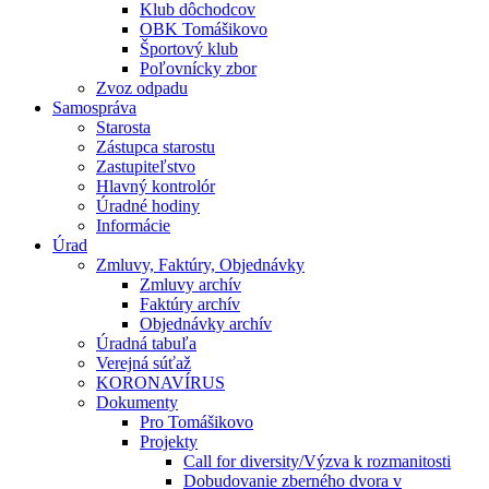
Klub dôchodcov
OBK Tomášikovo
Športový klub
Poľovnícky zbor
Zvoz odpadu
Samospráva
Starosta
Zástupca starostu
Zastupiteľstvo
Hlavný kontrolór
Úradné hodiny
Informácie
Úrad
Zmluvy, Faktúry, Objednávky
Zmluvy archív
Faktúry archív
Objednávky archív
Úradná tabuľa
Verejná súťaž
KORONAVÍRUS
Dokumenty
Pro Tomášikovo
Projekty
Call for diversity/Výzva k rozmanitosti
Dobudovanie zberného dvora v