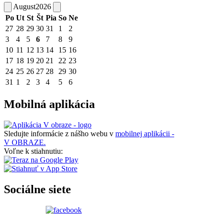
August
2026
Po
Ut
St
Št
Pia
So
Ne
27
28
29
30
31
1
2
3
4
5
6
7
8
9
10
11
12
13
14
15
16
17
18
19
20
21
22
23
24
25
26
27
28
29
30
31
1
2
3
4
5
6
Mobilná aplikácia
Sledujte informácie z nášho webu v
mobilnej aplikácii -
V OBRAZE.
Voľne k stiahnutiu:
Sociálne siete