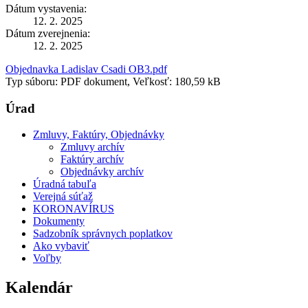
Dátum vystavenia:
12. 2. 2025
Dátum zverejnenia:
12. 2. 2025
Objednavka Ladislav Csadi OB3.pdf
Typ súboru: PDF dokument, Veľkosť: 180,59 kB
Úrad
Zmluvy, Faktúry, Objednávky
Zmluvy archív
Faktúry archív
Objednávky archív
Úradná tabuľa
Verejná súťaž
KORONAVÍRUS
Dokumenty
Sadzobník správnych poplatkov
Ako vybaviť
Voľby
Kalendár