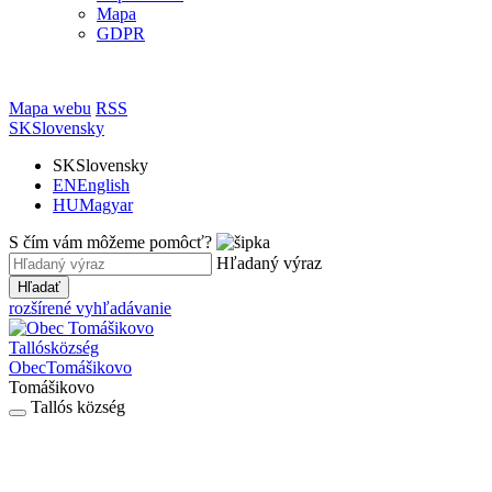
Mapa
GDPR
Mapa webu
RSS
SK
Slovensky
SK
Slovensky
EN
English
HU
Magyar
S čím vám môžeme pomôcť?
Hľadaný výraz
Hľadať
rozšírené vyhľadávanie
Tallós
község
Obec
Tomášikovo
Tomášikovo
Tallós község