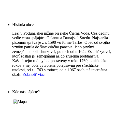
História obce
Leží v Podunajskej nížine pri rieke Čierna Voda. Cez dedinu
vedie cesta spájajúca Galantu a Dunajskú Stredu. Najstaršia
písomná správa je z r. 1590 vo forme Tarlos. Obec od svojho
vzniku patrila do šintavského panstva. Jeho prvými
zemepánmi boli Thurzovci, po nich od r. 1642 Esterházyovci,
ktorí zostali jej zemepánmi až do zrušenia poddanstva.
Kaštieľ tejto rodiny bol postavený v roku 1760, o niekoľko
rokov v nej bola vytvorená polepšovňa pre šľachtické
ratolesti, od r. 1763 sirotinec, od r. 1967 osobitná internátna
škola.
Zobraziť viac
Kde nás nájdete?