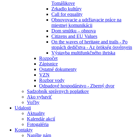
Tomášikove
Zrkadlo kultúry
Call for equality
Obnovovacie a udržiavacie práce na
miestnej komunikácii
Dom smútku – obnova
Citizens and EU Values
On the waves of heritage and trails - Po
stopách dedičstva - Az örökség ösvényein
Výstavba multifunkčného ihriska
Rozpočet
Zápisnice
Ostatné dokumenty
VZN
Rozbor vody
Odpadové hospodárstvo - Zberný dvor
Sadzobník správnych poplatkov
Ako vybaviť
Voľby
Udalosti
Aktuality
Kalendár akcií
Fotogaléria
Kontakty
Napíšte nám