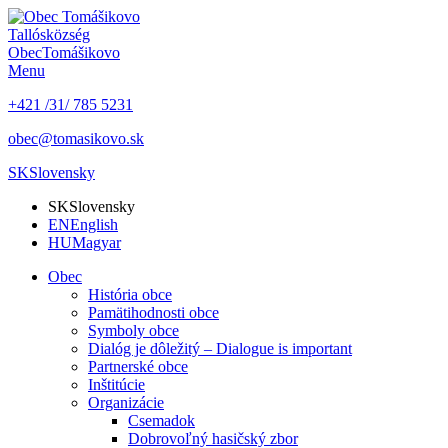
Tallós
község
Obec
Tomášikovo
Menu
+421 /31/ 785 5231
obec@tomasikovo.sk
SK
Slovensky
SK
Slovensky
EN
English
HU
Magyar
Obec
História obce
Pamätihodnosti obce
Symboly obce
Dialóg je dôležitý – Dialogue is important
Partnerské obce
Inštitúcie
Organizácie
Csemadok
Dobrovoľný hasičský zbor