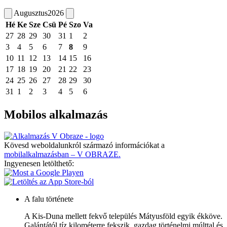
Augusztus
2026
Hé
Ke
Sze
Csü
Pé
Szo
Va
27
28
29
30
31
1
2
3
4
5
6
7
8
9
10
11
12
13
14
15
16
17
18
19
20
21
22
23
24
25
26
27
28
29
30
31
1
2
3
4
5
6
Mobilos alkalmazás
Kövesd weboldalunkról származó információkat a
mobilalkalmazásban – V OBRAZE.
Ingyenesen letölthető:
A falu története
A Kis-Duna mellett fekvő település Mátyusföld egyik ékköve.
Galántától tíz kilométerre fekszik, gazdag történelmi múlttal és