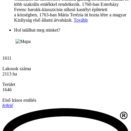
több szakrális emlékkel rendelkezik. 1760-ban Esterházy
Ferenc barokk-klasszicista stílusú kastélyt építtetett
a községben, 1763-ban Mária Terézia itt hozta létre a magyar
Királyság első állami árvaházát.
Tovább
Hol találhat meg minket?
1611
Lakosok száma
2113 ha
Terület
1646
Első írásos említés
felfelé