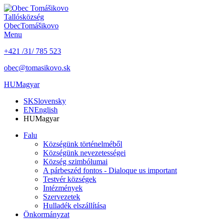
Tallós
község
Obec
Tomášikovo
Menu
+421 /31/ 785 523
obec@tomasikovo.sk
HU
Magyar
SK
Slovensky
EN
English
HU
Magyar
Falu
Községünk történelméből
Községünk nevezetességei
Község szimbólumai
A párbeszéd fontos - Dialoque us important
Testvér községek
Intézmények
Szervezetek
Hulladék elszállítása
Önkormányzat