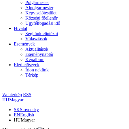
Polgármester
Alpolgármester
Képviselőtestület
Községi főellenőr
Ügyfélfogadási idő
Hivatal
Segítünk elintézni
Választások
Események
Aktualitások
Eseménynaptár
Képalbum
Elérhetőségek
Írjon nekünk
Térkép
Webtérkép
RSS
HU
Magyar
SK
Slovensky
EN
English
HU
Magyar