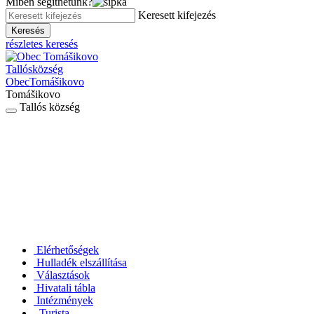
Miben segíthetünk?
Keresett kifejezés
Keresés
részletes keresés
Tallós
község
Obec
Tomášikovo
Tomášikovo
Tallós község
Elérhetőségek
Hulladék elszállítása
Választások
Hivatali tábla
Intézmények
Turista