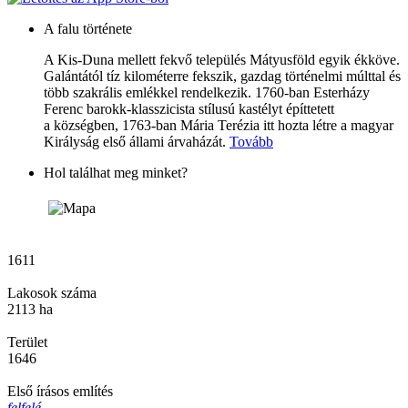
A falu története
A Kis-Duna mellett fekvő település Mátyusföld egyik ékköve.
Galántától tíz kilométerre fekszik, gazdag történelmi múlttal és
több szakrális emlékkel rendelkezik. 1760-ban Esterházy
Ferenc barokk-klasszicista stílusú kastélyt építtetett
a községben, 1763-ban Mária Terézia itt hozta létre a magyar
Királyság első állami árvaházát.
Tovább
Hol találhat meg minket?
1611
Lakosok száma
2113 ha
Terület
1646
Első írásos említés
felfelé