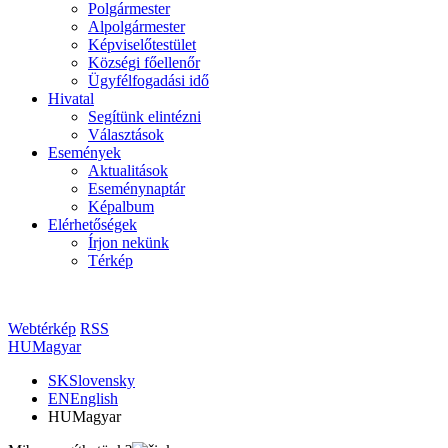
Polgármester
Alpolgármester
Képviselőtestület
Községi főellenőr
Ügyfélfogadási idő
Hivatal
Segítünk elintézni
Választások
Események
Aktualitások
Eseménynaptár
Képalbum
Elérhetőségek
Írjon nekünk
Térkép
Webtérkép
RSS
HU
Magyar
SK
Slovensky
EN
English
HU
Magyar