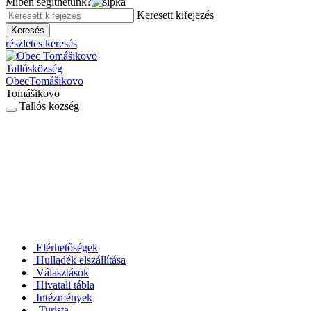
Miben segíthetünk?
Keresett kifejezés
Keresés
részletes keresés
Tallós
község
Obec
Tomášikovo
Tomášikovo
Tallós község
Elérhetőségek
Hulladék elszállítása
Választások
Hivatali tábla
Intézmények
Turista