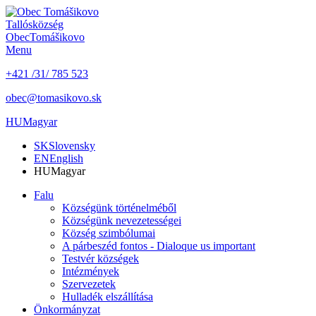
Tallós
község
Obec
Tomášikovo
Menu
+421 /31/ 785 523
obec@tomasikovo.sk
HU
Magyar
SK
Slovensky
EN
English
HU
Magyar
Falu
Községünk történelméből
Községünk nevezetességei
Község szimbólumai
A párbeszéd fontos - Dialoque us important
Testvér községek
Intézmények
Szervezetek
Hulladék elszállítása
Önkormányzat