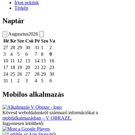
Írjon nekünk
Térkép
Naptár
Augusztus
2026
Hé
Ke
Sze
Csü
Pé
Szo
Va
27
28
29
30
31
1
2
3
4
5
6
7
8
9
10
11
12
13
14
15
16
17
18
19
20
21
22
23
24
25
26
27
28
29
30
31
1
2
3
4
5
6
Mobilos alkalmazás
Kövesd weboldalunkról származó információkat a
mobilalkalmazásban – V OBRAZE.
Ingyenesen letölthető: