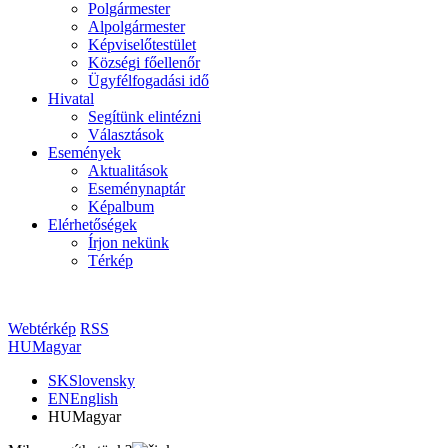
Polgármester
Alpolgármester
Képviselőtestület
Községi főellenőr
Ügyfélfogadási idő
Hivatal
Segítünk elintézni
Választások
Események
Aktualitások
Eseménynaptár
Képalbum
Elérhetőségek
Írjon nekünk
Térkép
Webtérkép
RSS
HU
Magyar
SK
Slovensky
EN
English
HU
Magyar