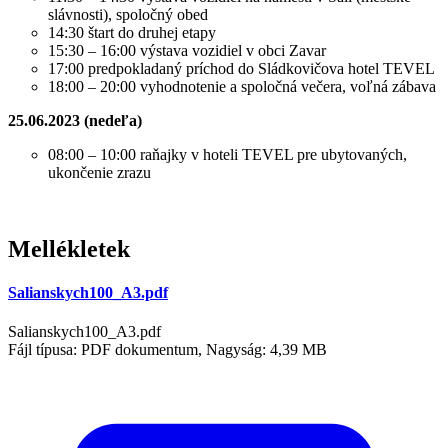
slávnosti), spoločný obed
14:30 štart do druhej etapy
15:30 – 16:00 výstava vozidiel v obci Zavar
17:00 predpokladaný príchod do Sládkovičova hotel TEVEL
18:00 – 20:00 vyhodnotenie a spoločná večera, voľná zábava
25.06.2023 (nedeľa)
08:00 – 10:00 raňajky v hoteli TEVEL pre ubytovaných,
ukončenie zrazu
Mellékletek
Salianskych100_A3.pdf
Salianskych100_A3.pdf
Fájl típusa: PDF dokumentum, Nagyság: 4,39 MB