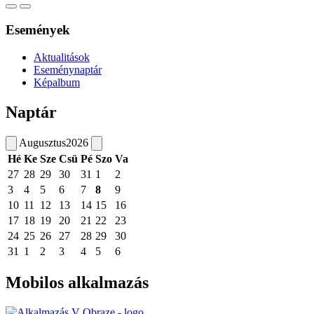
Események
Aktualitások
Eseménynaptár
Képalbum
Naptár
Augusztus
2026
Hé
Ke
Sze
Csü
Pé
Szo
Va
27
28
29
30
31
1
2
3
4
5
6
7
8
9
10
11
12
13
14
15
16
17
18
19
20
21
22
23
24
25
26
27
28
29
30
31
1
2
3
4
5
6
Mobilos alkalmazás