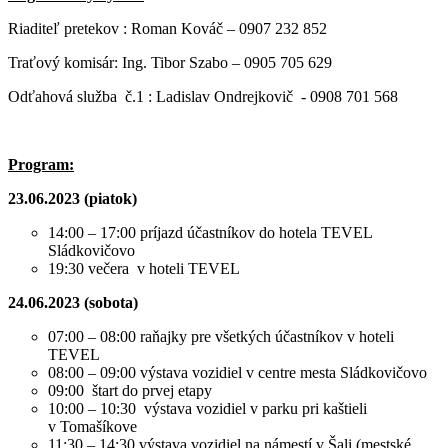
Riaditeľ pretekov : Roman Kováč – 0907 232 852
Traťový komisár: Ing. Tibor Szabo – 0905 705 629
Odťahová služba č.1 : Ladislav Ondrejkovič - 0908 701 568
Program:
23.06.2023 (piatok)
14:00 – 17:00 príjazd účastníkov do hotela TEVEL
Sládkovičovo
19:30 večera v hoteli TEVEL
24.06.2023 (sobota)
07:00 – 08:00 raňajky pre všetkých účastníkov v hoteli
TEVEL
08:00 – 09:00 výstava vozidiel v centre mesta Sládkovičovo
09:00 štart do prvej etapy
10:00 – 10:30 výstava vozidiel v parku pri kaštieli
v Tomašíkove
11:30 – 14:30 výstava vozidiel na námestí v Šali (mestské