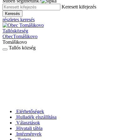
Miben segíthetünk?
Keresett kifejezés
Keresés
részletes keresés
Tallós
község
Obec
Tomášikovo
Tomášikovo
Tallós község
Elérhetőségek
Hulladék elszállítása
Választások
Hivatali tábla
Intézmények
Turista