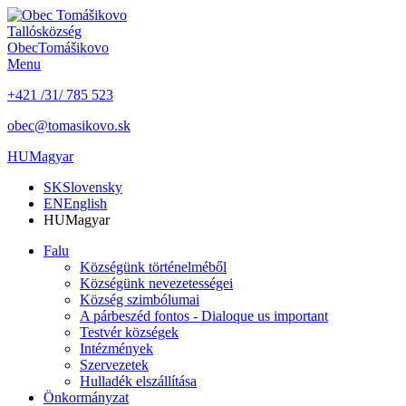
Tallós
község
Obec
Tomášikovo
Menu
+421 /31/ 785 523
obec@tomasikovo.sk
HU
Magyar
SK
Slovensky
EN
English
HU
Magyar
Falu
Községünk történelméből
Községünk nevezetességei
Község szimbólumai
A párbeszéd fontos - Dialoque us important
Testvér községek
Intézmények
Szervezetek
Hulladék elszállítása
Önkormányzat