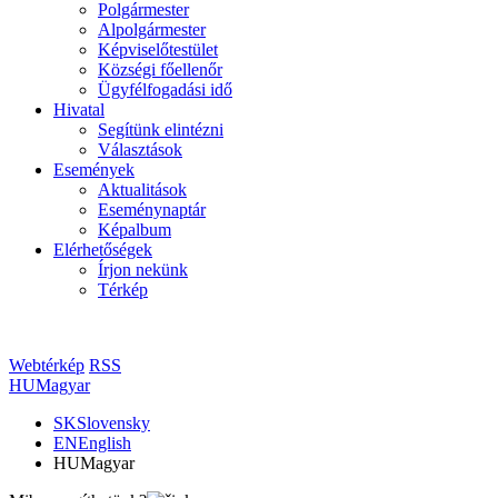
Polgármester
Alpolgármester
Képviselőtestület
Községi főellenőr
Ügyfélfogadási idő
Hivatal
Segítünk elintézni
Választások
Események
Aktualitások
Eseménynaptár
Képalbum
Elérhetőségek
Írjon nekünk
Térkép
Webtérkép
RSS
HU
Magyar
SK
Slovensky
EN
English
HU
Magyar