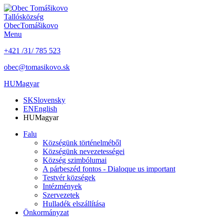
Tallós
község
Obec
Tomášikovo
Menu
+421 /31/ 785 523
obec@tomasikovo.sk
HU
Magyar
SK
Slovensky
EN
English
HU
Magyar
Falu
Községünk történelméből
Községünk nevezetességei
Község szimbólumai
A párbeszéd fontos - Dialoque us important
Testvér községek
Intézmények
Szervezetek
Hulladék elszállítása
Önkormányzat