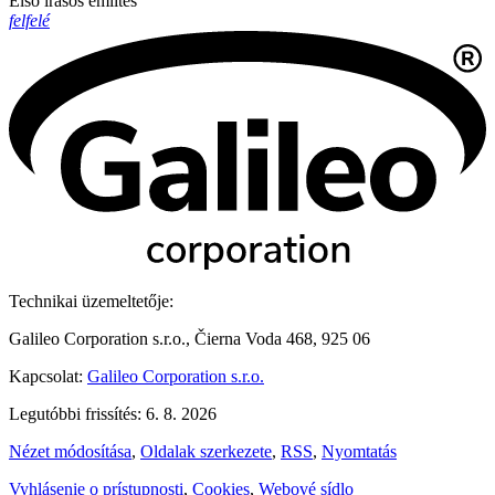
Első írásos említés
felfelé
Technikai üzemeltetője:
Galileo Corporation s.r.o., Čierna Voda 468, 925 06
Kapcsolat:
Galileo Corporation s.r.o.
Legutóbbi frissítés: 6. 8. 2026
Nézet módosítása
,
Oldalak szerkezete
,
RSS
,
Nyomtatás
Vyhlásenie o prístupnosti
,
Cookies
,
Webové sídlo