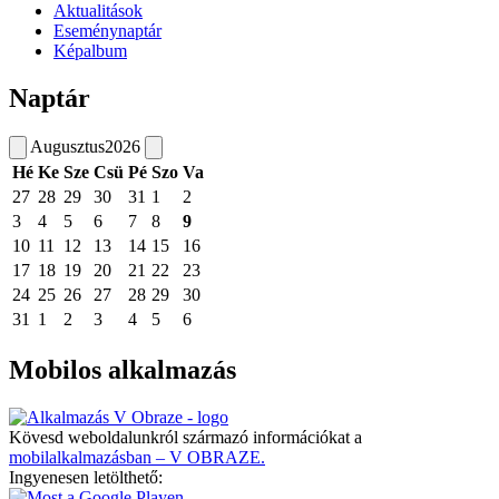
Aktualitások
Eseménynaptár
Képalbum
Naptár
Augusztus
2026
Hé
Ke
Sze
Csü
Pé
Szo
Va
27
28
29
30
31
1
2
3
4
5
6
7
8
9
10
11
12
13
14
15
16
17
18
19
20
21
22
23
24
25
26
27
28
29
30
31
1
2
3
4
5
6
Mobilos alkalmazás
Kövesd weboldalunkról származó információkat a
mobilalkalmazásban – V OBRAZE.
Ingyenesen letölthető: