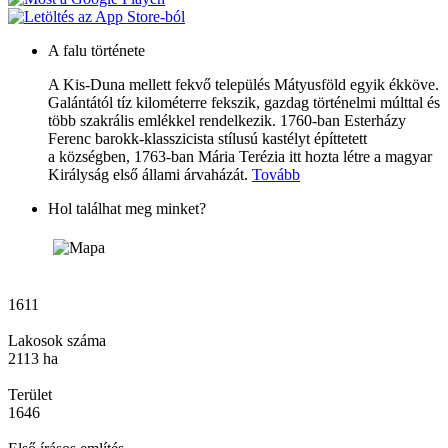
A falu története
A Kis-Duna mellett fekvő település Mátyusföld egyik ékköve.
Galántától tíz kilométerre fekszik, gazdag történelmi múlttal és
több szakrális emlékkel rendelkezik. 1760-ban Esterházy
Ferenc barokk-klasszicista stílusú kastélyt építtetett
a községben, 1763-ban Mária Terézia itt hozta létre a magyar
Királyság első állami árvaházát.
Tovább
Hol találhat meg minket?
1611
Lakosok száma
2113 ha
Terület
1646