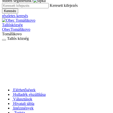
Miben segíthetünk?
Keresett kifejezés
Keresés
részletes keresés
Tallós
község
Obec
Tomášikovo
Tomášikovo
Tallós község
Elérhetőségek
Hulladék elszállítása
Választások
Hivatali tábla
Intézmények
Turista