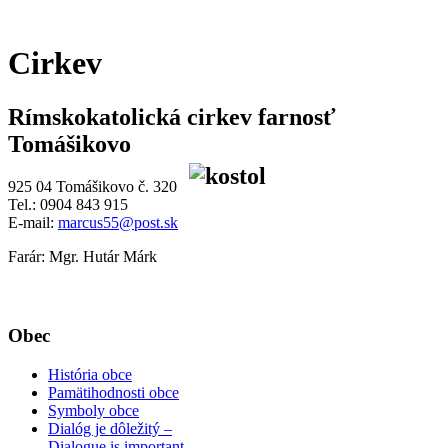
Cirkev
Rímskokatolická cirkev farnosť
Tomášikovo
925 04 Tomášikovo č. 320
Tel.: 0904 843 915
E-mail:
marcus55@post.sk
Farár: Mgr. Hutár Márk
Obec
História obce
Pamätihodnosti obce
Symboly obce
Dialóg je dôležitý –
Dialogue is important