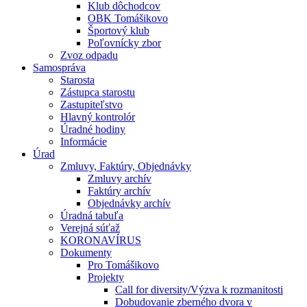
Klub dôchodcov
OBK Tomášikovo
Športový klub
Poľovnícky zbor
Zvoz odpadu
Samospráva
Starosta
Zástupca starostu
Zastupiteľstvo
Hlavný kontrolór
Úradné hodiny
Informácie
Úrad
Zmluvy, Faktúry, Objednávky
Zmluvy archív
Faktúry archív
Objednávky archív
Úradná tabuľa
Verejná súťaž
KORONAVÍRUS
Dokumenty
Pro Tomášikovo
Projekty
Call for diversity/Výzva k rozmanitosti
Dobudovanie zberného dvora v