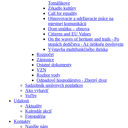
Tomášikove
Zrkadlo kultúry
Call for equality
Obnovovacie a udržiavacie práce na
miestnej komunikácii
Dom smútku – obnova
Citizens and EU Values
On the waves of heritage and trails - Po
stopách dedičstva - Az örökség ösvényein
Výstavba multifunkčného ihriska
Rozpočet
Zápisnice
Ostatné dokumenty
VZN
Rozbor vody
Odpadové hospodárstvo - Zberný dvor
Sadzobník správnych poplatkov
Ako vybaviť
Voľby
Udalosti
Aktuality
Kalendár akcií
Fotogaléria
Kontakty
Napíšte nám