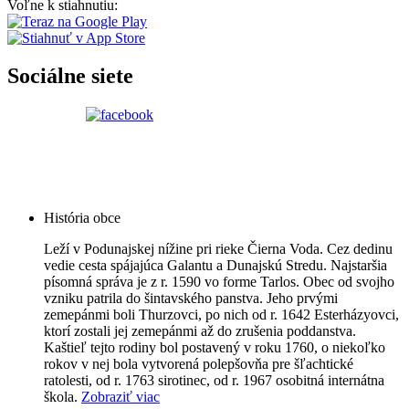
Voľne k stiahnutiu:
Sociálne siete
História obce
Leží v Podunajskej nížine pri rieke Čierna Voda. Cez dedinu
vedie cesta spájajúca Galantu a Dunajskú Stredu. Najstaršia
písomná správa je z r. 1590 vo forme Tarlos. Obec od svojho
vzniku patrila do šintavského panstva. Jeho prvými
zemepánmi boli Thurzovci, po nich od r. 1642 Esterházyovci,
ktorí zostali jej zemepánmi až do zrušenia poddanstva.
Kaštieľ tejto rodiny bol postavený v roku 1760, o niekoľko
rokov v nej bola vytvorená polepšovňa pre šľachtické
ratolesti, od r. 1763 sirotinec, od r. 1967 osobitná internátna
škola.
Zobraziť viac