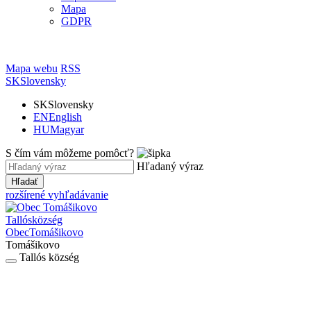
Mapa
GDPR
Mapa webu
RSS
SK
Slovensky
SK
Slovensky
EN
English
HU
Magyar
S čím vám môžeme pomôcť?
Hľadaný výraz
Hľadať
rozšírené vyhľadávanie
Tallós
község
Obec
Tomášikovo
Tomášikovo
Tallós község