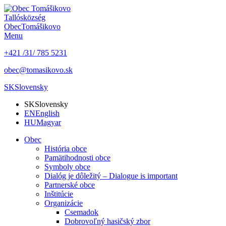
Tallós
község
Obec
Tomášikovo
Menu
+421 /31/ 785 5231
obec@tomasikovo.sk
SK
Slovensky
SK
Slovensky
EN
English
HU
Magyar
Obec
História obce
Pamätihodnosti obce
Symboly obce
Dialóg je dôležitý – Dialogue is important
Partnerské obce
Inštitúcie
Organizácie
Csemadok
Dobrovoľný hasičský zbor