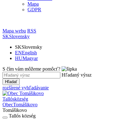
Mapa
GDPR
Mapa webu
RSS
SK
Slovensky
SK
Slovensky
EN
English
HU
Magyar
S čím vám môžeme pomôcť?
Hľadaný výraz
Hľadať
rozšírené vyhľadávanie
Tallós
község
Obec
Tomášikovo
Tomášikovo
Tallós község