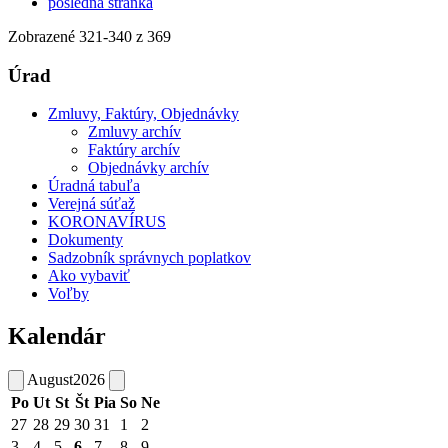
posledná stránka
Zobrazené
321
-
340
z 369
Úrad
Zmluvy, Faktúry, Objednávky
Zmluvy archív
Faktúry archív
Objednávky archív
Úradná tabuľa
Verejná súťaž
KORONAVÍRUS
Dokumenty
Sadzobník správnych poplatkov
Ako vybaviť
Voľby
Kalendár
August
2026
Po
Ut
St
Št
Pia
So
Ne
27
28
29
30
31
1
2
3
4
5
6
7
8
9