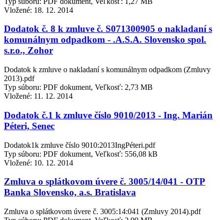
Typ súboru: PDF dokument, Veľkosť: 1,27 MB
Vložené:
18. 12. 2014
Dodatok č. 8 k zmluve č. S071300905 o nakladaní s
komunálnym odpadkom - .A.S.A. Slovensko spol.
s.r.o., Zohor
Dodatok k zmluve o nakladaní s komunálnym odpadkom (Zmluvy
2013).pdf
Typ súboru: PDF dokument, Veľkosť: 2,73 MB
Vložené:
11. 12. 2014
Dodatok č.1 k zmluve číslo 9010/2013 - Ing. Marián
Péteri, Senec
Dodatok1k zmluve číslo 9010:2013IngPéteri.pdf
Typ súboru: PDF dokument, Veľkosť: 556,08 kB
Vložené:
10. 12. 2014
Zmluva o splátkovom úvere č. 3005/14/041 - OTP
Banka Slovensko, a.s. Bratislava
Zmluva o splátkovom úvere č. 3005:14:041 (Zmluvy 2014).pdf