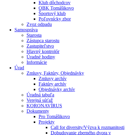
Klub dôchodcov
OBK Tomášikovo
Športový klub
Poľovnícky zbor
Zvoz odpadu
Samospráva
Starosta
Zástupca starostu
Zastupiteľstvo
Hlavný kontrolór
Úradné hodiny
Informácie
Úrad
Zmluvy, Faktúry, Objednávky
Zmluvy archív
Faktúry archív
Objednávky archív
Úradná tabuľa
Verejná súťaž
KORONAVÍRUS
Dokumenty
Pro Tomášikovo
Projekty
Call for diversity/Výzva k rozmanitosti
Dobudovanie zberného dvora v