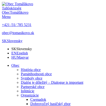
Tallós
község
Obec
Tomášikovo
Menu
+421 /31/ 785 5231
obec@tomasikovo.sk
SK
Slovensky
SK
Slovensky
EN
English
HU
Magyar
Obec
História obce
Pamätihodnosti obce
Symboly obce
Dialóg je dôležitý – Dialogue is important
Partnerské obce
Inštitúcie
Organizácie
Csemadok
Dobrovoľný hasičský zbor