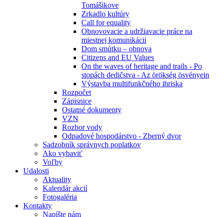
Tomášikove
Zrkadlo kultúry
Call for equality
Obnovovacie a udržiavacie práce na
miestnej komunikácii
Dom smútku – obnova
Citizens and EU Values
On the waves of heritage and trails - Po
stopách dedičstva - Az örökség ösvényein
Výstavba multifunkčného ihriska
Rozpočet
Zápisnice
Ostatné dokumenty
VZN
Rozbor vody
Odpadové hospodárstvo - Zberný dvor
Sadzobník správnych poplatkov
Ako vybaviť
Voľby
Udalosti
Aktuality
Kalendár akcií
Fotogaléria
Kontakty
Napíšte nám