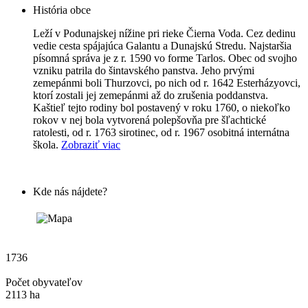
História obce
Leží v Podunajskej nížine pri rieke Čierna Voda. Cez dedinu
vedie cesta spájajúca Galantu a Dunajskú Stredu. Najstaršia
písomná správa je z r. 1590 vo forme Tarlos. Obec od svojho
vzniku patrila do šintavského panstva. Jeho prvými
zemepánmi boli Thurzovci, po nich od r. 1642 Esterházyovci,
ktorí zostali jej zemepánmi až do zrušenia poddanstva.
Kaštieľ tejto rodiny bol postavený v roku 1760, o niekoľko
rokov v nej bola vytvorená polepšovňa pre šľachtické
ratolesti, od r. 1763 sirotinec, od r. 1967 osobitná internátna
škola.
Zobraziť viac
Kde nás nájdete?
1736
Počet obyvateľov
2113 ha