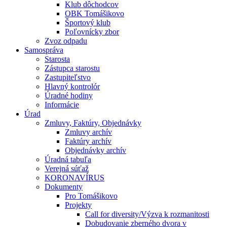
Klub dôchodcov
OBK Tomášikovo
Športový klub
Poľovnícky zbor
Zvoz odpadu
Samospráva
Starosta
Zástupca starostu
Zastupiteľstvo
Hlavný kontrolór
Úradné hodiny
Informácie
Úrad
Zmluvy, Faktúry, Objednávky
Zmluvy archív
Faktúry archív
Objednávky archív
Úradná tabuľa
Verejná súťaž
KORONAVÍRUS
Dokumenty
Pro Tomášikovo
Projekty
Call for diversity/Výzva k rozmanitosti
Dobudovanie zberného dvora v