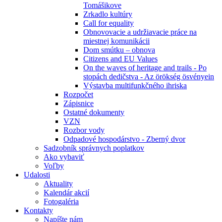
Tomášikove
Zrkadlo kultúry
Call for equality
Obnovovacie a udržiavacie práce na
miestnej komunikácii
Dom smútku – obnova
Citizens and EU Values
On the waves of heritage and trails - Po
stopách dedičstva - Az örökség ösvényein
Výstavba multifunkčného ihriska
Rozpočet
Zápisnice
Ostatné dokumenty
VZN
Rozbor vody
Odpadové hospodárstvo - Zberný dvor
Sadzobník správnych poplatkov
Ako vybaviť
Voľby
Udalosti
Aktuality
Kalendár akcií
Fotogaléria
Kontakty
Napíšte nám