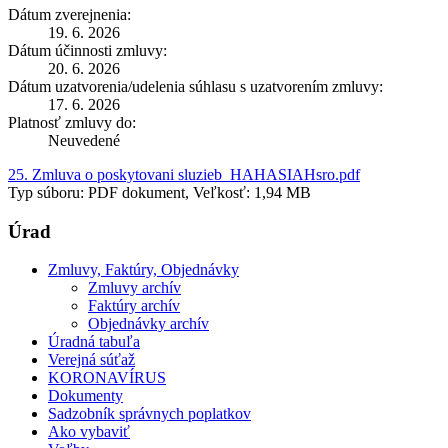
Dátum zverejnenia:
19. 6. 2026
Dátum účinnosti zmluvy:
20. 6. 2026
Dátum uzatvorenia/udelenia súhlasu s uzatvorením zmluvy:
17. 6. 2026
Platnosť zmluvy do:
Neuvedené
25. Zmluva o poskytovani sluzieb_HAHASIAHsro.pdf
Typ súboru: PDF dokument, Veľkosť: 1,94 MB
Úrad
Zmluvy, Faktúry, Objednávky
Zmluvy archív
Faktúry archív
Objednávky archív
Úradná tabuľa
Verejná súťaž
KORONAVÍRUS
Dokumenty
Sadzobník správnych poplatkov
Ako vybaviť