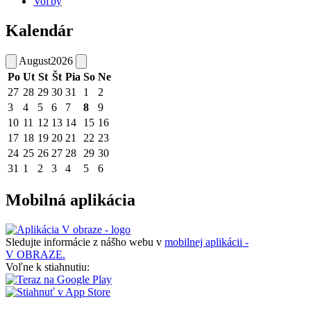
Voľby
Kalendár
August
2026
Po
Ut
St
Št
Pia
So
Ne
27
28
29
30
31
1
2
3
4
5
6
7
8
9
10
11
12
13
14
15
16
17
18
19
20
21
22
23
24
25
26
27
28
29
30
31
1
2
3
4
5
6
Mobilná aplikácia
Sledujte informácie z nášho webu v
mobilnej aplikácii -
V OBRAZE.
Voľne k stiahnutiu: