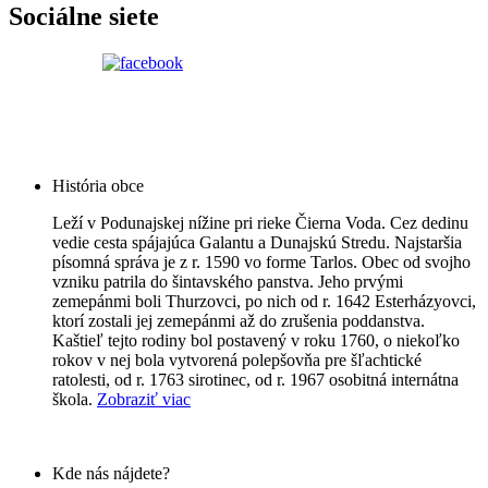
Sociálne siete
História obce
Leží v Podunajskej nížine pri rieke Čierna Voda. Cez dedinu
vedie cesta spájajúca Galantu a Dunajskú Stredu. Najstaršia
písomná správa je z r. 1590 vo forme Tarlos. Obec od svojho
vzniku patrila do šintavského panstva. Jeho prvými
zemepánmi boli Thurzovci, po nich od r. 1642 Esterházyovci,
ktorí zostali jej zemepánmi až do zrušenia poddanstva.
Kaštieľ tejto rodiny bol postavený v roku 1760, o niekoľko
rokov v nej bola vytvorená polepšovňa pre šľachtické
ratolesti, od r. 1763 sirotinec, od r. 1967 osobitná internátna
škola.
Zobraziť viac
Kde nás nájdete?