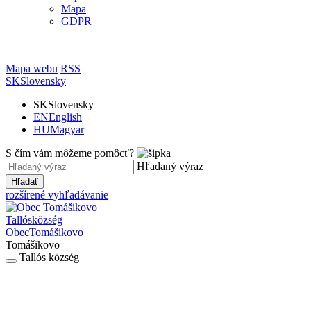
Mapa
GDPR
Mapa webu
RSS
SK
Slovensky
SK
Slovensky
EN
English
HU
Magyar
S čím vám môžeme pomôcť?
Hľadaný výraz
Hľadať
rozšírené vyhľadávanie
Tallós
község
Obec
Tomášikovo
Tomášikovo
Tallós község