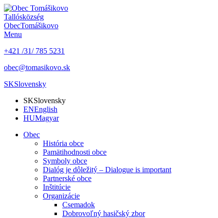
Tallós
község
Obec
Tomášikovo
Menu
+421 /31/ 785 5231
obec@tomasikovo.sk
SK
Slovensky
SK
Slovensky
EN
English
HU
Magyar
Obec
História obce
Pamätihodnosti obce
Symboly obce
Dialóg je dôležitý – Dialogue is important
Partnerské obce
Inštitúcie
Organizácie
Csemadok
Dobrovoľný hasičský zbor