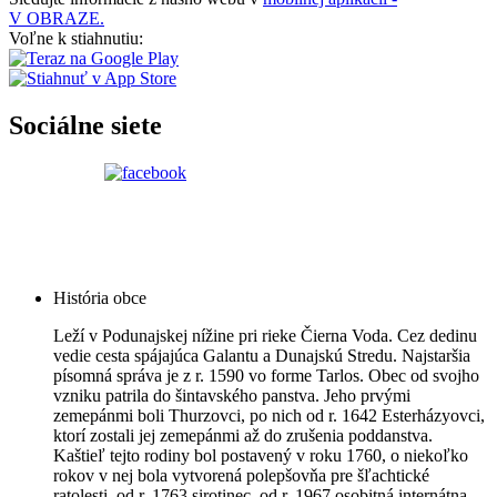
V OBRAZE.
Voľne k stiahnutiu:
Sociálne siete
História obce
Leží v Podunajskej nížine pri rieke Čierna Voda. Cez dedinu
vedie cesta spájajúca Galantu a Dunajskú Stredu. Najstaršia
písomná správa je z r. 1590 vo forme Tarlos. Obec od svojho
vzniku patrila do šintavského panstva. Jeho prvými
zemepánmi boli Thurzovci, po nich od r. 1642 Esterházyovci,
ktorí zostali jej zemepánmi až do zrušenia poddanstva.
Kaštieľ tejto rodiny bol postavený v roku 1760, o niekoľko
rokov v nej bola vytvorená polepšovňa pre šľachtické
ratolesti, od r. 1763 sirotinec, od r. 1967 osobitná internátna