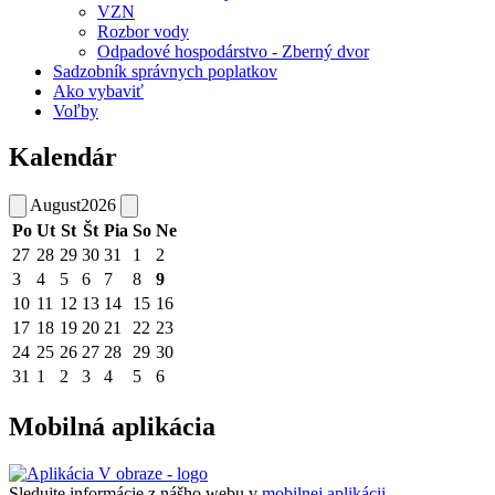
VZN
Rozbor vody
Odpadové hospodárstvo - Zberný dvor
Sadzobník správnych poplatkov
Ako vybaviť
Voľby
Kalendár
August
2026
Po
Ut
St
Št
Pia
So
Ne
27
28
29
30
31
1
2
3
4
5
6
7
8
9
10
11
12
13
14
15
16
17
18
19
20
21
22
23
24
25
26
27
28
29
30
31
1
2
3
4
5
6
Mobilná aplikácia
Sledujte informácie z nášho webu v
mobilnej aplikácii -