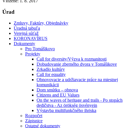
Vložené:
1. 8. 2017
Úrad
Zmluvy, Faktúry, Objednávky
Úradná tabuľa
Verejná súťaž
KORONAVÍRUS
Dokumenty
Pro Tomášikovo
Projekty
Call for diversity/Výzva k rozmanitosti
Dobudovanie zberného dvora v Tomášikove
Zrkadlo kultúry
Call for equality
Obnovovacie a udržiavacie práce na miestnej
komunikácii
Dom smútku – obnova
Citizens and EU Values
On the waves of heritage and trails - Po stopách
dedičstva - Az örökség ösvényein
Výstavba multifunkčného ihriska
Rozpočet
Zápisnice
Ostatné dokumenty