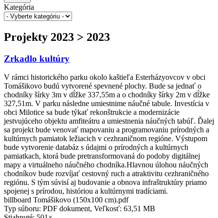
Kategória
Projekty 2023 > 2023
Zrkadlo kultúry
V rámci historického parku okolo kaštieľa Esterházyovcov v obci
Tomášikovo budú vytvorené spevnené plochy. Bude sa jednať o
chodníky šírky 3m v dĺžke 337,55m a o chodníky šírky 2m v dĺžke
327,51m. V parku následne umiestnime náučné tabule. Investícia v
obci Milotice sa bude týkať rekonštrukcie a modernizácie
jestvujúceho objektu amfiteátru a umiestnenia náučných tabúľ. Ďalej
sa projekt bude venovať mapovaniu a programovaniu prírodných a
kultúrnych pamiatok ležiacich v cezhraničnom regióne. Výstupom
bude vytvorenie databáz s údajmi o prírodných a kultúrnych
pamiatkach, ktorá bude pretransformovaná do podoby digitálnej
mapy a virtuálneho náučného chodníka.Hlavnou úlohou náučných
chodníkov bude rozvíjať cestovný ruch a atraktivitu cezhraničného
regiónu. S tým súvisí aj budovanie a obnova infraštruktúry priamo
spojenej s prírodou, históriou a kultúrnymi tradíciami.
billboard Tomášikovo (150x100 cm).pdf
Typ súboru: PDF dokument, Veľkosť: 63,51 MB
Stiahnuté: 501×