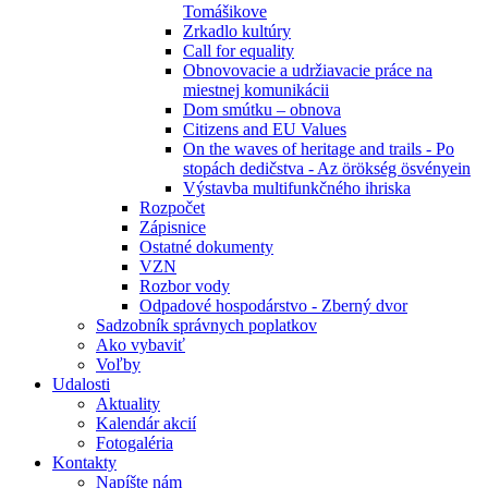
Tomášikove
Zrkadlo kultúry
Call for equality
Obnovovacie a udržiavacie práce na
miestnej komunikácii
Dom smútku – obnova
Citizens and EU Values
On the waves of heritage and trails - Po
stopách dedičstva - Az örökség ösvényein
Výstavba multifunkčného ihriska
Rozpočet
Zápisnice
Ostatné dokumenty
VZN
Rozbor vody
Odpadové hospodárstvo - Zberný dvor
Sadzobník správnych poplatkov
Ako vybaviť
Voľby
Udalosti
Aktuality
Kalendár akcií
Fotogaléria
Kontakty
Napíšte nám