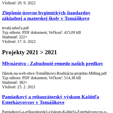
Vložené:
29. 9. 2022
Zlepšenie úrovne hygienických štandardov
základnej a materskej školy v Tomášikove
trvalá-tabuľa.pdf
Typ súboru: PDF dokument, Veľkosť: 415,09 kB
Stiahnuté: 322×
Vložené:
17. 6. 2022
Projekty 2021 > 2021
Mlynárstvo - Zabudnuté remeslo našich predkov
článok-na-web-obce-Tomášikovo-Realizácia-projektu-Milling.pdf
Typ súboru: PDF dokument, Veľkosť: 514,38 kB
Stiahnuté: 382×
Vložené:
25. 2. 2021
Pamiatkový a reštaurátorský výskum Kaštieľa
Esterházyovcov v Tomášikove
Pamiatkový-a-reštaurátorský-výskum-Kaštieľa-Esterházyovcov-v-