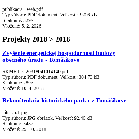
publikácia - web.pdf
Typ súboru: PDF dokument, Veľkosť: 330,6 kB
Stiahnuté: 329×
Vložené:
5. 2. 2026
Projekty 2018 > 2018
Zvýšenie energetickej hospodárnosti budovy
obecného úradu - Tomášikovo
SKMBT_C20318041014140.pdf
Typ súboru: PDF dokument, Veľkosť: 304,73 kB
Stiahnuté: 289×
Vložené:
10. 4. 2018
Rekonštrukcia historického parku v Tomášikove
tábla-b-1.jpg
Typ súboru: JPG obrázok, Veľkosť: 92,46 kB
Stiahnuté: 348×
Vložené:
25. 10. 2018