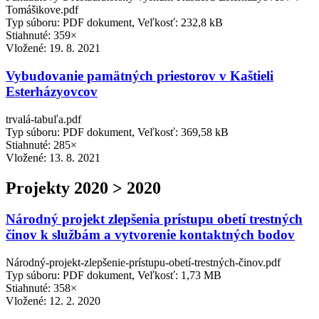
Tomášikove.pdf
Typ súboru: PDF dokument, Veľkosť: 232,8 kB
Stiahnuté: 359×
Vložené:
19. 8. 2021
Vybudovanie pamätných priestorov v Kaštieli
Esterházyovcov
trvalá-tabuľa.pdf
Typ súboru: PDF dokument, Veľkosť: 369,58 kB
Stiahnuté: 285×
Vložené:
13. 8. 2021
Projekty 2020 > 2020
Národný projekt zlepšenia prístupu obetí trestných
činov k službám a vytvorenie kontaktných bodov
Národný-projekt-zlepšenie-prístupu-obetí-trestných-činov.pdf
Typ súboru: PDF dokument, Veľkosť: 1,73 MB
Stiahnuté: 358×
Vložené:
12. 2. 2020