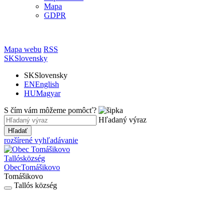
Mapa
GDPR
Mapa webu
RSS
SK
Slovensky
SK
Slovensky
EN
English
HU
Magyar
S čím vám môžeme pomôcť?
Hľadaný výraz
Hľadať
rozšírené vyhľadávanie
Tallós
község
Obec
Tomášikovo
Tomášikovo
Tallós község