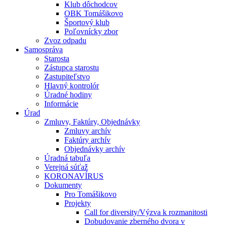
Klub dôchodcov
OBK Tomášikovo
Športový klub
Poľovnícky zbor
Zvoz odpadu
Samospráva
Starosta
Zástupca starostu
Zastupiteľstvo
Hlavný kontrolór
Úradné hodiny
Informácie
Úrad
Zmluvy, Faktúry, Objednávky
Zmluvy archív
Faktúry archív
Objednávky archív
Úradná tabuľa
Verejná súťaž
KORONAVÍRUS
Dokumenty
Pro Tomášikovo
Projekty
Call for diversity/Výzva k rozmanitosti
Dobudovanie zberného dvora v