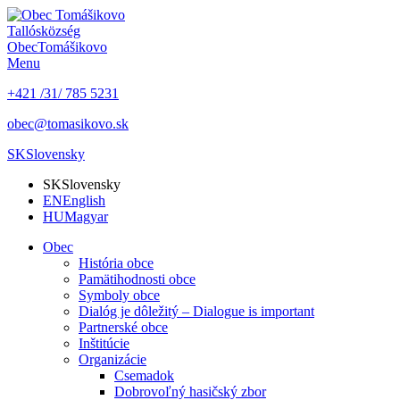
Tallós
község
Obec
Tomášikovo
Menu
+421 /31/ 785 5231
obec@tomasikovo.sk
SK
Slovensky
SK
Slovensky
EN
English
HU
Magyar
Obec
História obce
Pamätihodnosti obce
Symboly obce
Dialóg je dôležitý – Dialogue is important
Partnerské obce
Inštitúcie
Organizácie
Csemadok
Dobrovoľný hasičský zbor