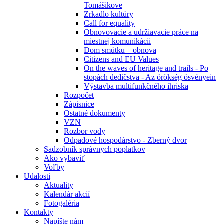
Tomášikove
Zrkadlo kultúry
Call for equality
Obnovovacie a udržiavacie práce na
miestnej komunikácii
Dom smútku – obnova
Citizens and EU Values
On the waves of heritage and trails - Po
stopách dedičstva - Az örökség ösvényein
Výstavba multifunkčného ihriska
Rozpočet
Zápisnice
Ostatné dokumenty
VZN
Rozbor vody
Odpadové hospodárstvo - Zberný dvor
Sadzobník správnych poplatkov
Ako vybaviť
Voľby
Udalosti
Aktuality
Kalendár akcií
Fotogaléria
Kontakty
Napíšte nám