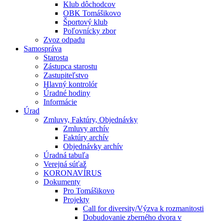
Klub dôchodcov
OBK Tomášikovo
Športový klub
Poľovnícky zbor
Zvoz odpadu
Samospráva
Starosta
Zástupca starostu
Zastupiteľstvo
Hlavný kontrolór
Úradné hodiny
Informácie
Úrad
Zmluvy, Faktúry, Objednávky
Zmluvy archív
Faktúry archív
Objednávky archív
Úradná tabuľa
Verejná súťaž
KORONAVÍRUS
Dokumenty
Pro Tomášikovo
Projekty
Call for diversity/Výzva k rozmanitosti
Dobudovanie zberného dvora v