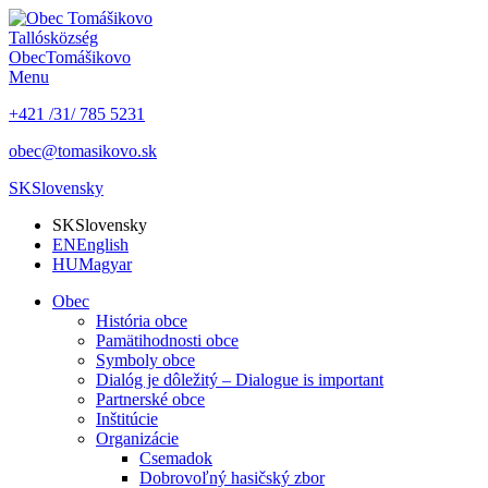
Tallós
község
Obec
Tomášikovo
Menu
+421 /31/ 785 5231
obec@tomasikovo.sk
SK
Slovensky
SK
Slovensky
EN
English
HU
Magyar
Obec
História obce
Pamätihodnosti obce
Symboly obce
Dialóg je dôležitý – Dialogue is important
Partnerské obce
Inštitúcie
Organizácie
Csemadok
Dobrovoľný hasičský zbor