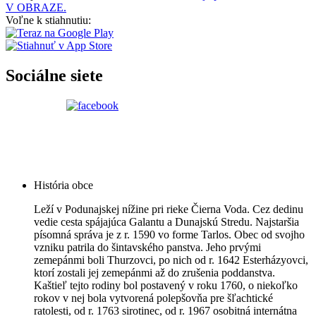
V OBRAZE.
Voľne k stiahnutiu:
Sociálne siete
História obce
Leží v Podunajskej nížine pri rieke Čierna Voda. Cez dedinu
vedie cesta spájajúca Galantu a Dunajskú Stredu. Najstaršia
písomná správa je z r. 1590 vo forme Tarlos. Obec od svojho
vzniku patrila do šintavského panstva. Jeho prvými
zemepánmi boli Thurzovci, po nich od r. 1642 Esterházyovci,
ktorí zostali jej zemepánmi až do zrušenia poddanstva.
Kaštieľ tejto rodiny bol postavený v roku 1760, o niekoľko
rokov v nej bola vytvorená polepšovňa pre šľachtické
ratolesti, od r. 1763 sirotinec, od r. 1967 osobitná internátna