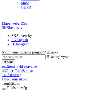
Mapa
GDPR
Mapa webu
RSS
SK
Slovensky
SK
Slovensky
EN
English
HU
Magyar
S čím vám môžeme pomôcť?
Hľadaný výraz
Hľadať
rozšírené vyhľadávanie
Tallós
község
Obec
Tomášikovo
Tomášikovo
Tallós község