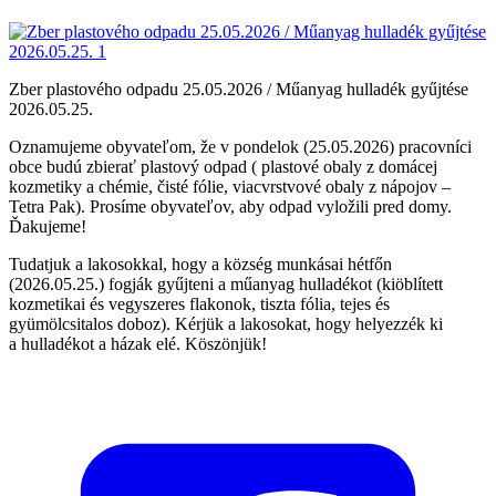
Zber plastového odpadu 25.05.2026 / Műanyag hulladék gyűjtése
2026.05.25.
Oznamujeme obyvateľom, že v pondelok (25.05.2026) pracovníci
obce budú zbierať plastový odpad ( plastové obaly z domácej
kozmetiky a chémie, čisté fólie, viacvrstvové obaly z nápojov –
Tetra Pak). Prosíme obyvateľov, aby odpad vyložili pred domy.
Ďakujeme!
Tudatjuk a lakosokkal, hogy a község munkásai hétfőn
(2026.05.25.) fogják gyűjteni a műanyag hulladékot (kiöblített
kozmetikai és vegyszeres flakonok, tiszta fólia, tejes és
gyümölcsitalos doboz). Kérjük a lakosokat, hogy helyezzék ki
a hulladékot a házak elé. Köszönjük!