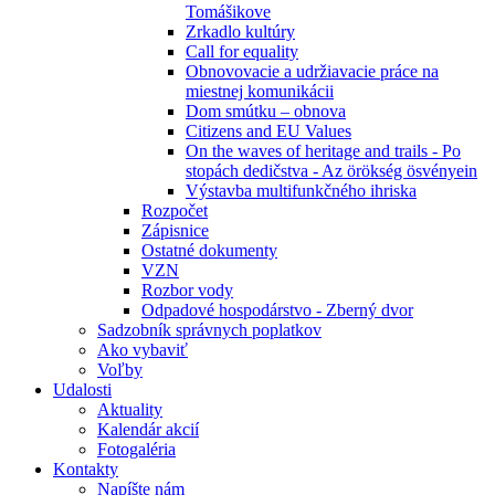
Tomášikove
Zrkadlo kultúry
Call for equality
Obnovovacie a udržiavacie práce na
miestnej komunikácii
Dom smútku – obnova
Citizens and EU Values
On the waves of heritage and trails - Po
stopách dedičstva - Az örökség ösvényein
Výstavba multifunkčného ihriska
Rozpočet
Zápisnice
Ostatné dokumenty
VZN
Rozbor vody
Odpadové hospodárstvo - Zberný dvor
Sadzobník správnych poplatkov
Ako vybaviť
Voľby
Udalosti
Aktuality
Kalendár akcií
Fotogaléria
Kontakty
Napíšte nám