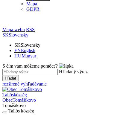
Mapa
GDPR
Mapa webu
RSS
SK
Slovensky
SK
Slovensky
EN
English
HU
Magyar
S čím vám môžeme pomôcť?
Hľadaný výraz
Hľadať
rozšírené vyhľadávanie
Tallós
község
Obec
Tomášikovo
Tomášikovo
Tallós község