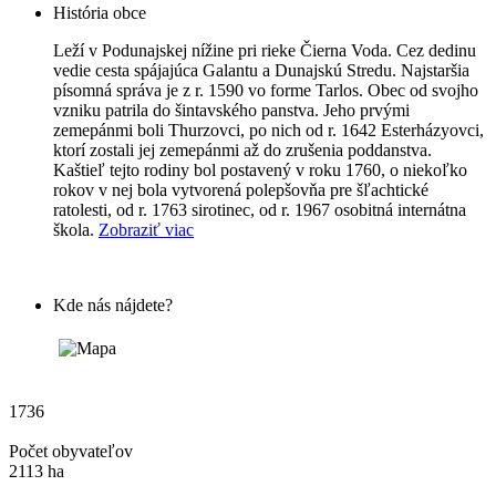
História obce
Leží v Podunajskej nížine pri rieke Čierna Voda. Cez dedinu
vedie cesta spájajúca Galantu a Dunajskú Stredu. Najstaršia
písomná správa je z r. 1590 vo forme Tarlos. Obec od svojho
vzniku patrila do šintavského panstva. Jeho prvými
zemepánmi boli Thurzovci, po nich od r. 1642 Esterházyovci,
ktorí zostali jej zemepánmi až do zrušenia poddanstva.
Kaštieľ tejto rodiny bol postavený v roku 1760, o niekoľko
rokov v nej bola vytvorená polepšovňa pre šľachtické
ratolesti, od r. 1763 sirotinec, od r. 1967 osobitná internátna
škola.
Zobraziť viac
Kde nás nájdete?
1736
Počet obyvateľov
2113 ha