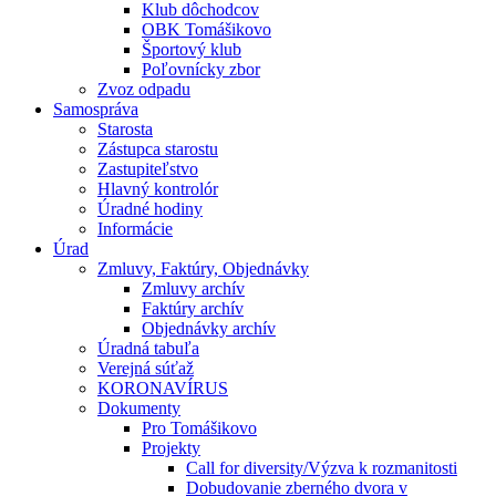
Klub dôchodcov
OBK Tomášikovo
Športový klub
Poľovnícky zbor
Zvoz odpadu
Samospráva
Starosta
Zástupca starostu
Zastupiteľstvo
Hlavný kontrolór
Úradné hodiny
Informácie
Úrad
Zmluvy, Faktúry, Objednávky
Zmluvy archív
Faktúry archív
Objednávky archív
Úradná tabuľa
Verejná súťaž
KORONAVÍRUS
Dokumenty
Pro Tomášikovo
Projekty
Call for diversity/Výzva k rozmanitosti
Dobudovanie zberného dvora v