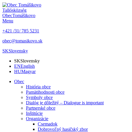
Tallós
község
Obec
Tomášikovo
Menu
+421 /31/ 785 5231
obec@tomasikovo.sk
SK
Slovensky
SK
Slovensky
EN
English
HU
Magyar
Obec
História obce
Pamätihodnosti obce
Symboly obce
Dialóg je dôležitý – Dialogue is important
Partnerské obce
Inštitúcie
Organizácie
Csemadok
Dobrovoľný hasičský zbor