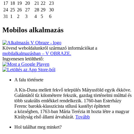
17
18
19
20
21
22
23
24
25
26
27
28
29
30
31
1
2
3
4
5
6
Mobilos alkalmazás
Kövesd weboldalunkról származó információkat a
mobilalkalmazásban – V OBRAZE.
Ingyenesen letölthető:
A falu története
A Kis-Duna mellett fekvő település Mátyusföld egyik ékköve.
Galántától tíz kilométerre fekszik, gazdag történelmi múlttal és
több szakrális emlékkel rendelkezik. 1760-ban Esterházy
Ferenc barokk-klasszicista stílusú kastélyt építtetett
a községben, 1763-ban Mária Terézia itt hozta létre a magyar
Királyság első állami árvaházát.
Tovább
Hol találhat meg minket?