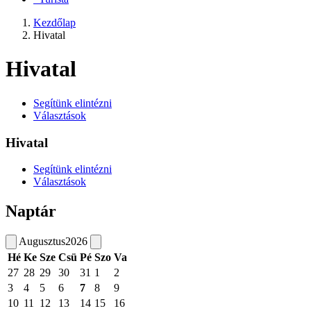
Kezdőlap
Hivatal
Hivatal
Segítünk elintézni
Választások
Hivatal
Segítünk elintézni
Választások
Naptár
Augusztus
2026
Hé
Ke
Sze
Csü
Pé
Szo
Va
27
28
29
30
31
1
2
3
4
5
6
7
8
9
10
11
12
13
14
15
16