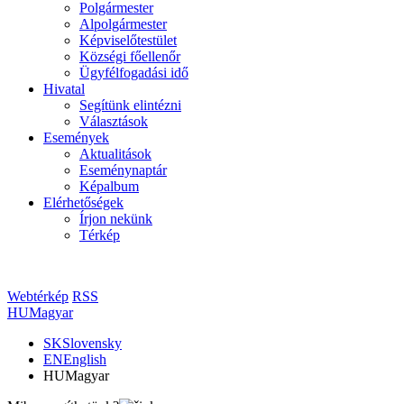
Polgármester
Alpolgármester
Képviselőtestület
Községi főellenőr
Ügyfélfogadási idő
Hivatal
Segítünk elintézni
Választások
Események
Aktualitások
Eseménynaptár
Képalbum
Elérhetőségek
Írjon nekünk
Térkép
Webtérkép
RSS
HU
Magyar
SK
Slovensky
EN
English
HU
Magyar