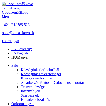
Tallós
község
Obec
Tomášikovo
Menu
+421 /31/ 785 523
obec@tomasikovo.sk
HU
Magyar
SK
Slovensky
EN
English
HU
Magyar
Falu
Községünk történelméből
Községünk nevezetességei
Község szimbólumai
A párbeszéd fontos - Dialoque us important
Testvér községek
Intézmények
Szervezetek
Hulladék elszállítása
Önkormányzat