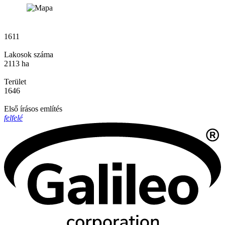
1611
Lakosok száma
2113 ha
Terület
1646
Első írásos említés
felfelé