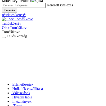
Miben segíthetünk?
Keresett kifejezés
Keresés
részletes keresés
Tallós
község
Obec
Tomášikovo
Tomášikovo
Tallós község
Elérhetőségek
Hulladék elszállítása
Választások
Hivatali tábla
Intézmények
Turista