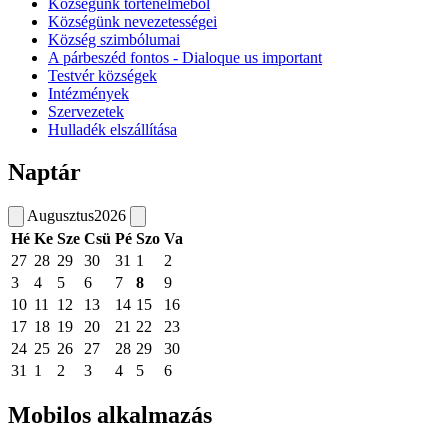
Községünk történelméből
Községünk nevezetességei
Község szimbólumai
A párbeszéd fontos - Dialoque us important
Testvér községek
Intézmények
Szervezetek
Hulladék elszállítása
Naptár
Augusztus
2026
Hé
Ke
Sze
Csü
Pé
Szo
Va
27
28
29
30
31
1
2
3
4
5
6
7
8
9
10
11
12
13
14
15
16
17
18
19
20
21
22
23
24
25
26
27
28
29
30
31
1
2
3
4
5
6
Mobilos alkalmazás