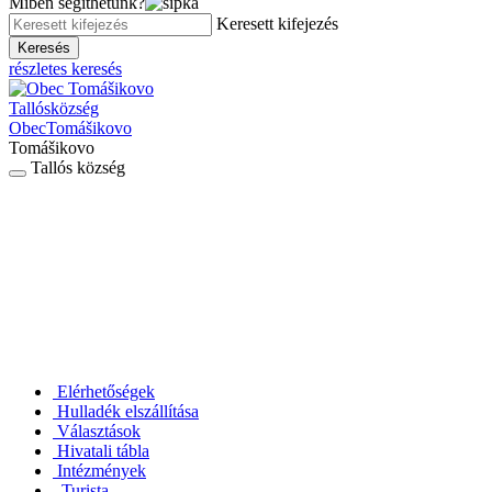
Miben segíthetünk?
Keresett kifejezés
Keresés
részletes keresés
Tallós
község
Obec
Tomášikovo
Tomášikovo
Tallós község
Elérhetőségek
Hulladék elszállítása
Választások
Hivatali tábla
Intézmények
Turista