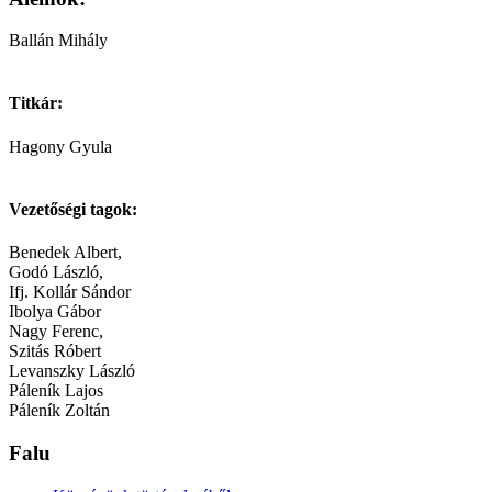
Ballán Mihály
Titkár:
Hagony Gyula
Vezetőségi tagok:
Benedek Albert,
Godó László,
Ifj. Kollár Sándor
Ibolya Gábor
Nagy Ferenc,
Szitás Róbert
Levanszky László
Páleník Lajos
Páleník Zoltán
Falu