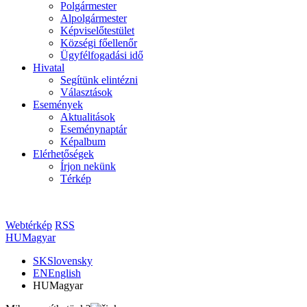
Polgármester
Alpolgármester
Képviselőtestület
Községi főellenőr
Ügyfélfogadási idő
Hivatal
Segítünk elintézni
Választások
Események
Aktualitások
Eseménynaptár
Képalbum
Elérhetőségek
Írjon nekünk
Térkép
Webtérkép
RSS
HU
Magyar
SK
Slovensky
EN
English
HU
Magyar