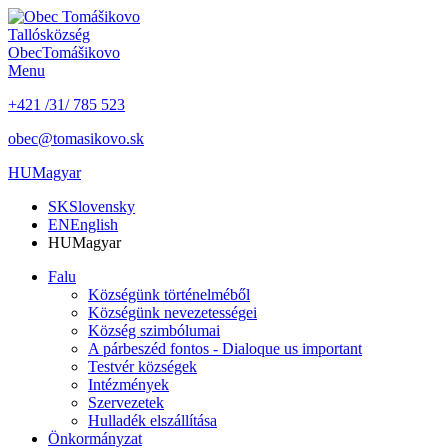
Tallós
község
Obec
Tomášikovo
Menu
+421 /31/ 785 523
obec@tomasikovo.sk
HU
Magyar
SK
Slovensky
EN
English
HU
Magyar
Falu
Községünk történelméből
Községünk nevezetességei
Község szimbólumai
A párbeszéd fontos - Dialoque us important
Testvér községek
Intézmények
Szervezetek
Hulladék elszállítása
Önkormányzat