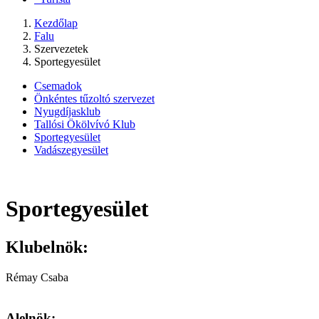
Kezdőlap
Falu
Szervezetek
Sportegyesület
Csemadok
Önkéntes tűzoltó szervezet
Nyugdíjasklub
Tallósi Ökölvívó Klub
Sportegyesület
Vadászegyesület
Sportegyesület
Klubelnök:
Rémay Csaba
Alelnök: