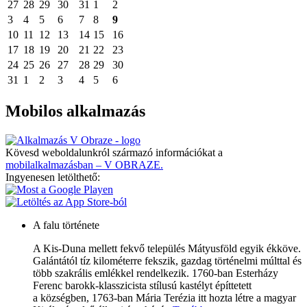
27
28
29
30
31
1
2
3
4
5
6
7
8
9
10
11
12
13
14
15
16
17
18
19
20
21
22
23
24
25
26
27
28
29
30
31
1
2
3
4
5
6
Mobilos alkalmazás
Kövesd weboldalunkról származó információkat a
mobilalkalmazásban – V OBRAZE.
Ingyenesen letölthető:
A falu története
A Kis-Duna mellett fekvő település Mátyusföld egyik ékköve.
Galántától tíz kilométerre fekszik, gazdag történelmi múlttal és
több szakrális emlékkel rendelkezik. 1760-ban Esterházy
Ferenc barokk-klasszicista stílusú kastélyt építtetett
a községben, 1763-ban Mária Terézia itt hozta létre a magyar