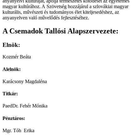
anyanyelvi kultúráját, ápolja természetes kötödését az egyetemes
magyar kultúrához. A Szövetség hozzájárul a szlovákiai magyar
kulturális, művészeti és tudományos élet kiteljesedéshez, az
anyanyelven való művelődés fejlesztéséhez.
A Csemadok Tallósi Alapszervezete:
Elnök:
Kozmér Beáta
Alelnök:
Karácsony Magdaléna
Titkár:
PaedDr. Fehér Mónika
Pénztáros:
Mgr. Tóh Erika