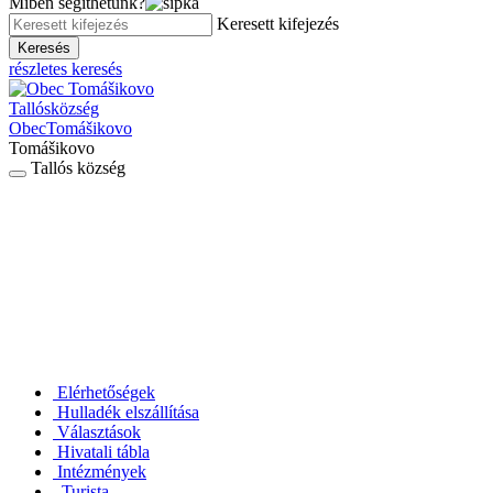
Miben segíthetünk?
Keresett kifejezés
Keresés
részletes keresés
Tallós
község
Obec
Tomášikovo
Tomášikovo
Tallós község
Elérhetőségek
Hulladék elszállítása
Választások
Hivatali tábla
Intézmények
Turista