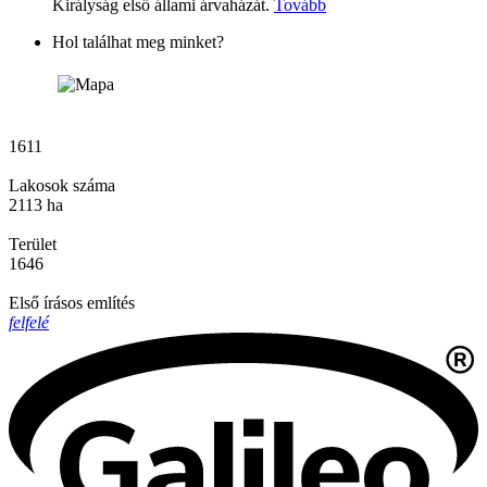
Királyság első állami árvaházát.
Tovább
Hol találhat meg minket?
1611
Lakosok száma
2113 ha
Terület
1646
Első írásos említés
felfelé