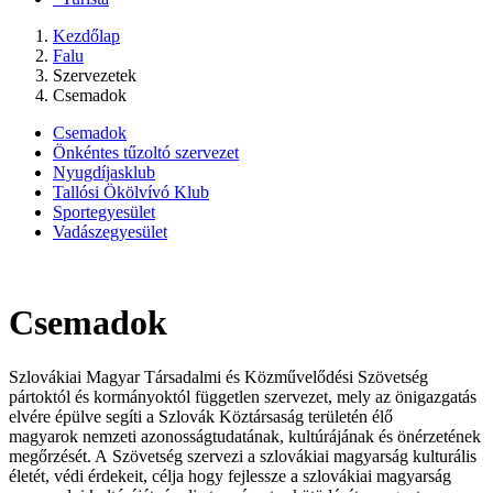
Kezdőlap
Falu
Szervezetek
Csemadok
Csemadok
Önkéntes tűzoltó szervezet
Nyugdíjasklub
Tallósi Ökölvívó Klub
Sportegyesület
Vadászegyesület
Csemadok
Szlovákiai Magyar Társadalmi és Közművelődési Szövetség
pártoktól és kormányoktól független szervezet, mely az önigazgatás
elvére épülve segíti a Szlovák Köztársaság területén élő
magyarok nemzeti azonosságtudatának, kultúrájának és önérzetének
megőrzését. A Szövetség szervezi a szlovákiai magyarság kulturális
életét, védi érdekeit, célja hogy fejlessze a szlovákiai magyarság