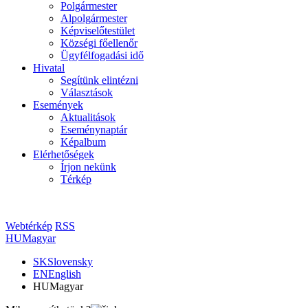
Polgármester
Alpolgármester
Képviselőtestület
Községi főellenőr
Ügyfélfogadási idő
Hivatal
Segítünk elintézni
Választások
Események
Aktualitások
Eseménynaptár
Képalbum
Elérhetőségek
Írjon nekünk
Térkép
Webtérkép
RSS
HU
Magyar
SK
Slovensky
EN
English
HU
Magyar