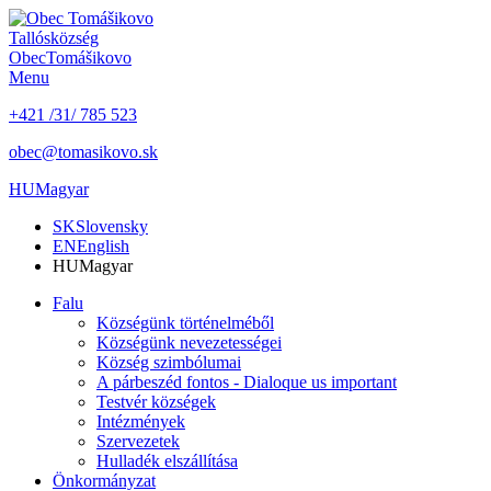
Tallós
község
Obec
Tomášikovo
Menu
+421 /31/ 785 523
obec@tomasikovo.sk
HU
Magyar
SK
Slovensky
EN
English
HU
Magyar
Falu
Községünk történelméből
Községünk nevezetességei
Község szimbólumai
A párbeszéd fontos - Dialoque us important
Testvér községek
Intézmények
Szervezetek
Hulladék elszállítása
Önkormányzat