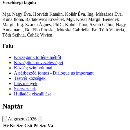
Vezetőségi tagok:
Mgr. Nagy Éva, Horváth Katalin, Kollár Éva, Ing. Mészáros Éva,
Kuna Ilona, Bartakovics Erzsébet, Mgr. Kosár Margit, Benedek
Margit, Ing. Szarka Ágnes, PhD., Kohút Tibor, Szabó Gábor, Nagy
Annamária, Bc. Filo Piroska, Múcska Gabriella, Bc. Tóth Viktória,
Tóth Szilvia, Čahák Vivien
Falu
Községünk történelméből
Községünk nevezetességei
Község szimbólumai
A párbeszéd fontos - Dialoque us important
Testvér községek
Intézmények
Szervezetek
Hulladék elszállítása
Naptár
Augusztus
2026
Hé
Ke
Sze
Csü
Pé
Szo
Va