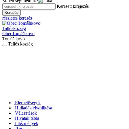
Miben segíthetünk?
Keresett kifejezés
Keresés
részletes keresés
Tallós
község
Obec
Tomášikovo
Tomášikovo
Tallós község
Elérhetőségek
Hulladék elszállítása
Választások
Hivatali tábla
Intézmények
Turista