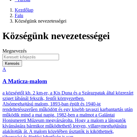
Kezdőlap
Falu
Községünk nevezetességei
Községünk nevezetességei
Megnevezés
Keresés
A
A Maticza-malom
a községtől kb. 2 km-re, a Kis Duna és a Szárazpatak által közrezárt
sziget lábánál fekszik, festői környezetben.
Alsómeghajtású malom, 1893-ban épült és 1940-ig
rendeltetésszerűen működött és egy kisebb tavaszi karbantartás után
működik mind a mai napig. 1982-ben a malmot a Galántai
Honismereti Múzeum megvársárolta. Hogy a malom a látogatók
kívánságára bármikor működtethető legyen, villanymeghajtásúra
alakították át. A malom közelében úsztatók is kiköthetnek,
táborozási és fürdési lehetőség is van.