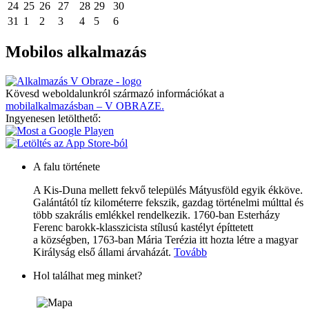
24
25
26
27
28
29
30
31
1
2
3
4
5
6
Mobilos alkalmazás
Kövesd weboldalunkról származó információkat a
mobilalkalmazásban – V OBRAZE.
Ingyenesen letölthető:
A falu története
A Kis-Duna mellett fekvő település Mátyusföld egyik ékköve.
Galántától tíz kilométerre fekszik, gazdag történelmi múlttal és
több szakrális emlékkel rendelkezik. 1760-ban Esterházy
Ferenc barokk-klasszicista stílusú kastélyt építtetett
a községben, 1763-ban Mária Terézia itt hozta létre a magyar
Királyság első állami árvaházát.
Tovább
Hol találhat meg minket?