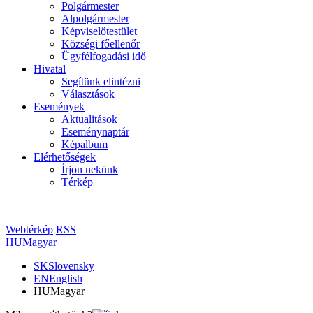
Polgármester
Alpolgármester
Képviselőtestület
Községi főellenőr
Ügyfélfogadási idő
Hivatal
Segítünk elintézni
Választások
Események
Aktualitások
Eseménynaptár
Képalbum
Elérhetőségek
Írjon nekünk
Térkép
Webtérkép
RSS
HU
Magyar
SK
Slovensky
EN
English
HU
Magyar