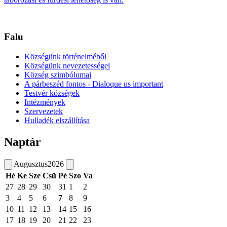
Falu
Községünk történelméből
Községünk nevezetességei
Község szimbólumai
A párbeszéd fontos - Dialoque us important
Testvér községek
Intézmények
Szervezetek
Hulladék elszállítása
Naptár
Augusztus
2026
Hé
Ke
Sze
Csü
Pé
Szo
Va
27
28
29
30
31
1
2
3
4
5
6
7
8
9
10
11
12
13
14
15
16
17
18
19
20
21
22
23