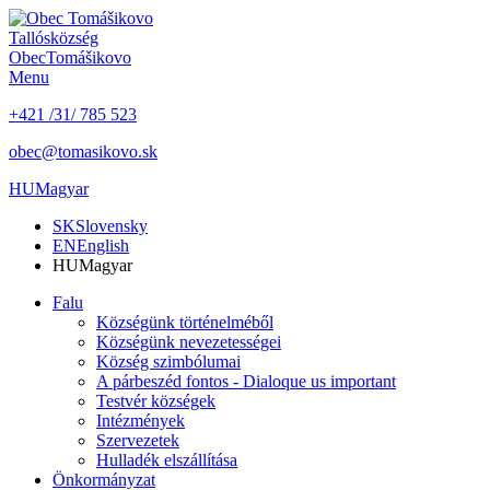
Tallós
község
Obec
Tomášikovo
Menu
+421 /31/ 785 523
obec@tomasikovo.sk
HU
Magyar
SK
Slovensky
EN
English
HU
Magyar
Falu
Községünk történelméből
Községünk nevezetességei
Község szimbólumai
A párbeszéd fontos - Dialoque us important
Testvér községek
Intézmények
Szervezetek
Hulladék elszállítása
Önkormányzat