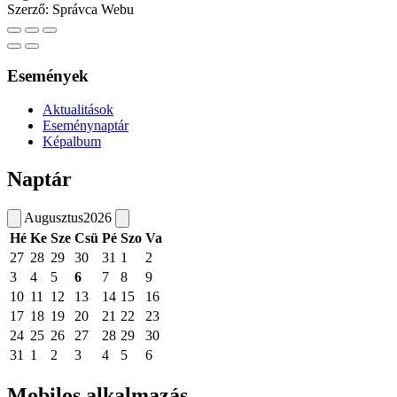
Szerző:
Správca Webu
Események
Aktualitások
Eseménynaptár
Képalbum
Naptár
Augusztus
2026
Hé
Ke
Sze
Csü
Pé
Szo
Va
27
28
29
30
31
1
2
3
4
5
6
7
8
9
10
11
12
13
14
15
16
17
18
19
20
21
22
23
24
25
26
27
28
29
30
31
1
2
3
4
5
6
Mobilos alkalmazás