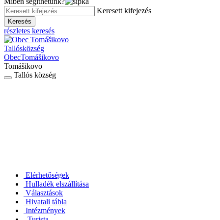
Miben segíthetünk?
Keresett kifejezés
Keresés
részletes keresés
Tallós
község
Obec
Tomášikovo
Tomášikovo
Tallós község
Elérhetőségek
Hulladék elszállítása
Választások
Hivatali tábla
Intézmények
Turista