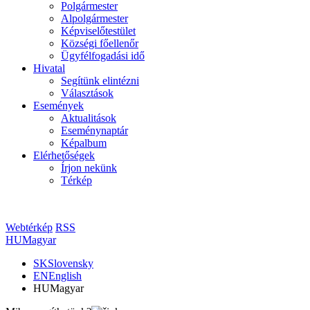
Polgármester
Alpolgármester
Képviselőtestület
Községi főellenőr
Ügyfélfogadási idő
Hivatal
Segítünk elintézni
Választások
Események
Aktualitások
Eseménynaptár
Képalbum
Elérhetőségek
Írjon nekünk
Térkép
Webtérkép
RSS
HU
Magyar
SK
Slovensky
EN
English
HU
Magyar